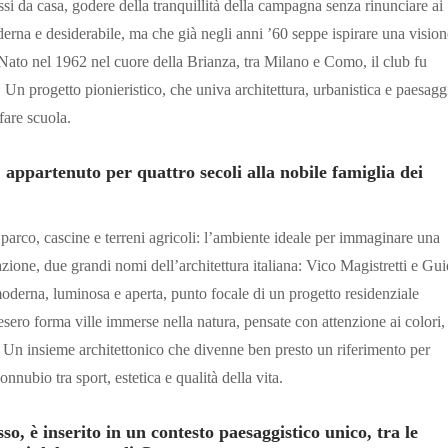
si da casa, godere della tranquillità della campagna senza rinunciare ai
derna e desiderabile, ma che già negli anni ’60 seppe ispirare una vision
Nato nel 1962 nel cuore della Brianza, tra Milano e Como, il club fu
n progetto pionieristico, che univa architettura, urbanistica e paesagg
fare scuola.
, appartenuto per quattro secoli alla nobile famiglia dei
parco, cascine e terreni agricoli: l’ambiente ideale per immaginare una
zione, due grandi nomi dell’architettura italiana: Vico Magistretti e Gu
oderna, luminosa e aperta, punto focale di un progetto residenziale
resero forma ville immerse nella natura, pensate con attenzione ai colori,
. Un insieme architettonico che divenne ben presto un riferimento per
onnubio tra sport, estetica e qualità della vita.
so, è inserito in un contesto paesaggistico unico, tra le