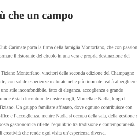
iù che un campo
lub Carimate porta la firma della famiglia Montorfano, che con passion
rmare il ristorante del circolo in una vera e propria destinazione del
e Tiziano Montorfano, vincitori della seconda edizione del Champagne
te, con solide esperienze maturate nelle più rinomate realtà alberghiere
on uno stile inconfondibile, fatto di eleganza, accoglienza e grande
grande è stata incontrare le nostre mogli, Marcella e Nadia, lungo il
iziano. Un gruppo familiare affiatato, dove ognuno contribuisce con
office e l’accoglienza, mentre Nadia si occupa della sala, della gestione 
posta gastronomica riflette l’equilibrio tra tradizione e contemporaneità.
di creatività che rende ogni visita un’esperienza diversa.