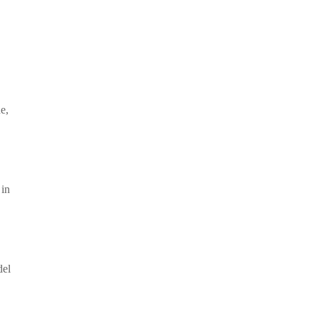
e,
 in
del