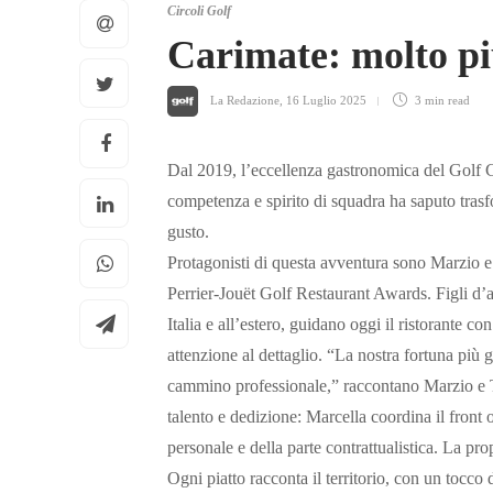
Circoli Golf
Carimate: molto p
La Redazione
,
16 Luglio 2025
3 min
read
Dal 2019, l’eccellenza gastronomica del Golf C
competenza e spirito di squadra ha saputo trasfo
gusto.
Protagonisti di questa avventura sono Marzio 
Perrier-Jouët Golf Restaurant Awards. Figli d’ar
Italia e all’estero, guidano oggi il ristorante c
attenzione al dettaglio. “La nostra fortuna più 
cammino professionale,” raccontano Marzio e T
talento e dedizione: Marcella coordina il front 
personale e della parte contrattualistica. La pro
Ogni piatto racconta il territorio, con un tocco 