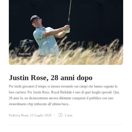
News Golf
Justin Rose, 28 anni dopo
Per molti giocatori il tempo si misura tornando sui campi che hanno segnato la
loro carriera. Per Justin Rose, Royal Birkdale è uno di quei luoghi speciali. Qui,
28 anni fa, un diciassettenne ancora dilettante conquistò il pubblico con uno
straordinario chip imbucato all’ultima buca...
Federica Rossi
,
15 Luglio 2026
3 min