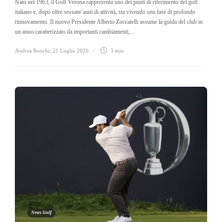
Nato nel 1963, il Golf Verona rappresenta uno dei punti di riferimento del golf
italiano e, dopo oltre sessant’anni di attività, sta vivendo una fase di profondo
rinnovamento. Il nuovo Presidente Alberto Zoccatelli assume la guida del club in
un anno caratterizzato da importanti cambiamenti,...
Andrea Ronchi
,
21 Luglio 2026
3 min
News Golf