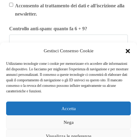
Acconsento al trattamento dei dati e all'iscrizione alla
newsletter.
Controllo anti-spam: quanto fa 6 + 9?
Gestisci Consenso Cookie
Iscriviti
Utilizziamo tecnologie come i cookie per memorizzare e/o accedere alle informazioni
del dispositivo. Lo facciamo per migliorare l'esperienza di navigazione e per mostrare
annunci personalizzati. Il consenso a queste tecnologie ci consentirà di elaborare dati
quali il comportamento di navigazione o gli ID univoci su questo sito. Il mancato
consenso o la revoca del consenso possono influire negativamente su alcune
caratteristiche e funzioni.
Accetta
© COPYRIGHT 2025
GO. TU. Srl -
Tutti i diritti sono riservati
Nega
CHI SIAMO
CONTATTI
NEWSLETTER
Visualizza le preferenze