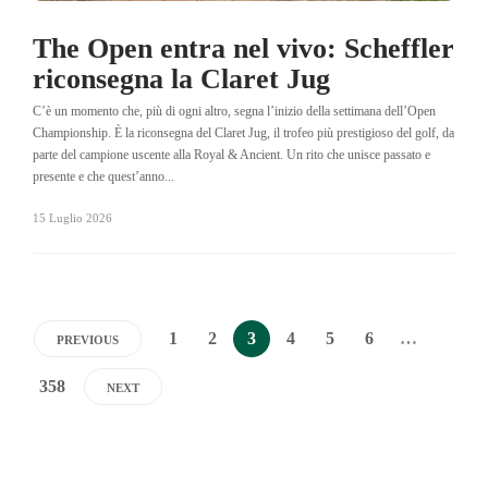
The Open entra nel vivo: Scheffler
riconsegna la Claret Jug
C’è un momento che, più di ogni altro, segna l’inizio della settimana dell’Open
Championship. È la riconsegna del Claret Jug, il trofeo più prestigioso del golf, da
parte del campione uscente alla Royal & Ancient. Un rito che unisce passato e
presente e che quest’anno...
15 Luglio 2026
1
2
3
4
5
6
…
PREVIOUS
358
NEXT