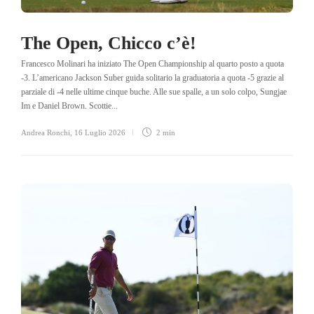
The Open, Chicco c’è!
Francesco Molinari ha iniziato The Open Championship al quarto posto a quota
-3. L’americano Jackson Suber guida solitario la graduatoria a quota -5 grazie al
parziale di -4 nelle ultime cinque buche. Alle sue spalle, a un solo colpo, Sungjae
Im e Daniel Brown. Scottie...
Andrea Ronchi
,
16 Luglio 2026
2 min