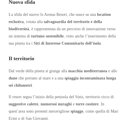
Nuova sfida
La sfida del nuovo Is Arenas Resort, che nasce su una
location
esclusiva
, votata alla
salvaguardia del territorio e della
biodiversità
, è rappresentata da un percorso di innovazione verso
un sistema di
turismo sostenibile
, visto anche l’inserimento della
sua pineta tra i
Siti di Interesse Comunitario dell’isola
.
Il territorio
Dal verde della pineta si giunge alla
macchia mediterranea
e alle
dune
che portano al mare e a una
spiaggia incontaminata lunga
sei chilometri
.
Il resort segna l’inizio della penisola del Sinis, territorio ricco di
suggestive calette
,
numerosi nuraghi
e
torre costiere
. In
quest’area sono presenti meravigliose
spiagge
, come quella di Mari
Ermi o di San Giovanni.