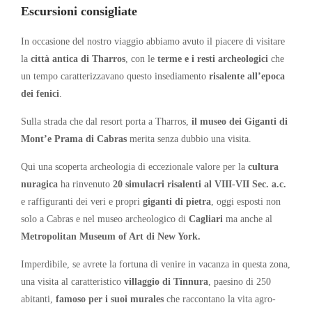
Escursioni consigliate
In occasione del nostro viaggio abbiamo avuto il piacere di visitare
la
città antica di Tharros
, con le
terme e i resti archeologici
che
un tempo caratterizzavano questo insediamento
risalente all’epoca
dei fenici
.
Sulla strada che dal resort porta a Tharros,
il museo dei Giganti di
Mont’e Prama di Cabras
merita senza dubbio una visita.
Qui una scoperta archeologia di eccezionale valore per la
cultura
nuragica
ha rinvenuto
20 simulacri risalenti al VIII-VII Sec. a.c.
e raffiguranti dei veri e propri
giganti di pietra
, oggi esposti non
solo a Cabras e nel museo archeologico di
Cagliari
ma anche al
Metropolitan Museum of Art di New York.
Imperdibile, se avrete la fortuna di venire in vacanza in questa zona,
una visita al caratteristico
villaggio di Tinnura
, paesino di 250
abitanti,
famoso per i suoi murales
che raccontano la vita agro-