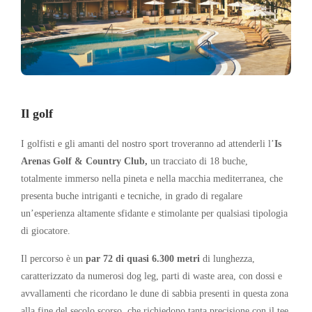
Il golf
I golfisti e gli amanti del nostro sport troveranno ad attenderli l’
Is
Arenas Golf & Country Club,
un tracciato di 18 buche,
totalmente immerso nella pineta e nella macchia mediterranea, che
presenta buche intriganti e tecniche, in grado di regalare
un’esperienza altamente sfidante e stimolante per qualsiasi tipologia
di giocatore.
Il percorso è un
par 72 di quasi 6.300 metri
di lunghezza,
caratterizzato da numerosi dog leg, parti di waste area, con dossi e
avvallamenti che ricordano le dune di sabbia presenti in questa zona
alla fine del secolo scorso, che richiedono tanta precisione con il tee