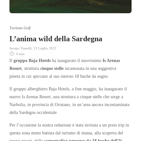
Turismo Golf
L’anima wild della Sardegna
Jacopo Vianelli
,
13 Luglio 2023
4 min
Il
gruppo Baja Hotels
ha inaugurato il nuovissimo
Is Arenas
Resort
, struttura
cinque stelle
incastonata
in una suggestiva
pineta
in cui
spiccano al suo interno
18 buche da sogno.
Il gruppo alberghiero Baja Hotels, a fine maggio, ha inaugurato il
nuovo Is Arenas Resort, una struttura a cinque stelle che sorge a
Narbolia, in provincia di Oristano, in un’area ancora incontaminata
della Sardegna occidentale.
Per l’occasione la nostra redazione è stata invitata a un press trip in
questa zona meno battuta dal turismo di massa, alla scoperta del
nuovo resort, dello
scenografico percorso da 18 buche dell’Is