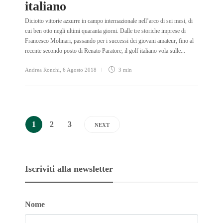
italiano
Diciotto vittorie azzurre in campo internazionale nell’arco di sei mesi, di
cui ben otto negli ultimi quaranta giorni. Dalle tre storiche imprese di
Francesco Molinari, passando per i successi dei giovani amateur, fino al
recente secondo posto di Renato Paratore, il golf italiano vola sulle...
Andrea Ronchi
,
6 Agosto 2018
3 min
1
2
3
NEXT
Iscriviti alla newsletter
Nome