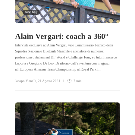
News Golf
Alain Vergari: coach a 360°
Intervista esclusiva ad Alain Vergari, vice Commissario Tecnico della
Squadra Nazionale Dilettanti Maschile e allenatore di numerosi
professionisti italiani sul DP World e Challenge Tour, su tutti Francesco
Laporta e Gregorio De Leo. Di ritorno dall’avventura con i ragazzi
all’European Amateur Team Championship al Royal Park I...
Jacopo Vianelli
,
21 Agosto 2024
7 min