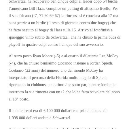
Schwartzel ha recuperato ben cinque colpi al leader dopo 54 buche,
l’americano Bill Haas, complice un putting di altissimo livello. Per
il sudafricano (-7, 71 70 69 67) la rincorsa si è conclusa alla 17.ma
buca grazie a un birdie (il sesto di giornata contro due bogey) che
ha fatto seguito al bogey di Haas sulla 16. Arrivo al fotofinish e
spareggio vinto subito da Schwartzel, che ha chiuso la prima buca di
playoff in quattro colpi contro i cinque del suo avversario.
Al terzo posto Ryan Moore (-5) e al quarto il dilettante Lee McCoy
(-4), che ha chiuso benissimo giocando insieme a Jordan Spieth.
Coetaneo (22 anni) del numero uno del mondo McCoy ha
interpretato il percorso della Florida molto meglio di Spieth,
riportando in clubhouse un ottimo due sotto par, mentre Jordan ha
interrotto la sua rimonta con un+2 che lo ha fatto scivolare dal nono
al 18° posto.
Il montepremi era di 6.100.000 dollari con prima moneta di
1.098.000 dollari andata a Schwartzel.