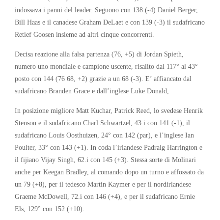
indossava i panni del leader. Seguono con 138 (-4) Daniel Berger,
Bill Haas e il canadese Graham DeLaet e con 139 (-3) il sudafricano
Retief Goosen insieme ad altri cinque concorrenti.
Decisa reazione alla falsa partenza (76, +5) di Jordan Spieth,
numero uno mondiale e campione uscente, risalito dal 117° al 43°
posto con 144 (76 68, +2) grazie a un 68 (-3). E’ affiancato dal
sudafricano Branden Grace e dall’inglese Luke Donald,
In posizione migliore Matt Kuchar, Patrick Reed, lo svedese Henrik
Stenson e il sudafricano Charl Schwartzel, 43.i con 141 (-1), il
sudafricano Louis Oosthuizen, 24° con 142 (par), e l’inglese Ian
Poulter, 33° con 143 (+1). In coda l’irlandese Padraig Harrington e
il fijiano Vijay Singh, 62.i con 145 (+3). Stessa sorte di Molinari
anche per Keegan Bradley, al comando dopo un turno e affossato da
un 79 (+8), per il tedesco Martin Kaymer e per il nordirlandese
Graeme McDowell, 72.i con 146 (+4), e per il sudafricano Ernie
Els, 129° con 152 (+10).