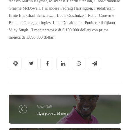
tedesco Martin Kaymer, lo svedese Henrik Stenson, il nordirlandese
Graeme McDowell, l’irlandese Padraig Harrington, i sudafricani
Ernie Els, Charl Schwartzel, Louis Oosthuizen, Retief Goosen e
Branden Grace, gli inglesi Luke Donald e Ian Poulter e il fijiano
Vijay Singh. Il montepremi è di 6.100.000 dollari con prima
moneta di 1.098.000 dollari.
News Golf
Tiger prove di Masters