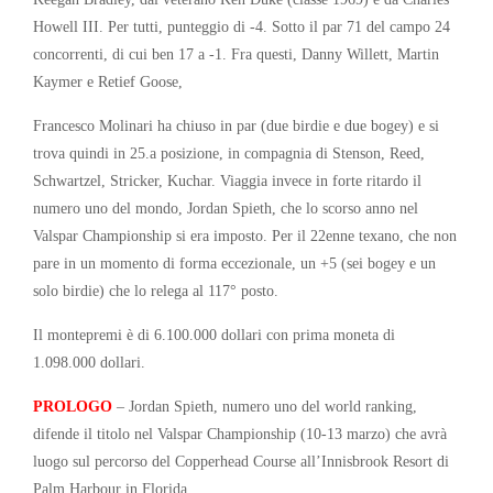
Howell III. Per tutti, punteggio di -4. Sotto il par 71 del campo 24
concorrenti, di cui ben 17 a -1. Fra questi, Danny Willett, Martin
Kaymer e Retief Goose,
Francesco Molinari ha chiuso in par (due birdie e due bogey) e si
trova quindi in 25.a posizione, in compagnia di Stenson, Reed,
Schwartzel, Stricker, Kuchar. Viaggia invece in forte ritardo il
numero uno del mondo, Jordan Spieth, che lo scorso anno nel
Valspar Championship si era imposto. Per il 22enne texano, che non
pare in un momento di forma eccezionale, un +5 (sei bogey e un
solo birdie) che lo relega al 117° posto.
Il montepremi è di 6.100.000 dollari con prima moneta di
1.098.000 dollari.
PROLOGO
– Jordan Spieth, numero uno del world ranking,
difende il titolo nel Valspar Championship (10-13 marzo) che avrà
luogo sul percorso del Copperhead Course all’Innisbrook Resort di
Palm Harbour in Florida.