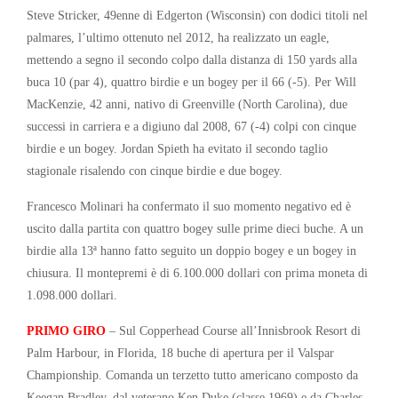
Steve Stricker, 49enne di Edgerton (Wisconsin) con dodici titoli nel
palmares, l’ultimo ottenuto nel 2012, ha realizzato un eagle,
mettendo a segno il secondo colpo dalla distanza di 150 yards alla
buca 10 (par 4), quattro birdie e un bogey per il 66 (-5). Per Will
MacKenzie, 42 anni, nativo di Greenville (North Carolina), due
successi in carriera e a digiuno dal 2008, 67 (-4) colpi con cinque
birdie e un bogey. Jordan Spieth ha evitato il secondo taglio
stagionale risalendo con cinque birdie e due bogey.
Francesco Molinari ha confermato il suo momento negativo ed è
uscito dalla partita con quattro bogey sulle prime dieci buche. A un
birdie alla 13ª hanno fatto seguito un doppio bogey e un bogey in
chiusura. Il montepremi è di 6.100.000 dollari con prima moneta di
1.098.000 dollari.
PRIMO GIRO
– Sul Copperhead Course all’Innisbrook Resort di
Palm Harbour, in Florida, 18 buche di apertura per il Valspar
Championship. Comanda un terzetto tutto americano composto da
Keegan Bradley, dal veterano Ken Duke (classe 1969) e da Charles