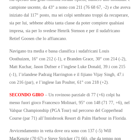
campione uscente, da 43° a nono con 211 (76 68 67, -2) e che aveva
iniziato dal 117° posto, ma sei colpi sembrano troppi da recuperare,
sia per lui, sebbene abbia tanta classe da poter compiere qualsiasi
impresa, sia per lo svedese Henrik Stenson e per il sudafricano
Retief Goosen che lo affiancano.
Navigano tra media e bassa classifica i sudafricani Louis
Oosthuizen, 16° con 212 (-1), e Branden Grace, 30° con 214 (-2),
Matt Kuchar, Jason Dufner e l’inglese Luke Donald, 39.i con 215
(-1), l’irlandese Padraig Harrington e il fijiano Vijay Singh, 47.i
con 216 (par), e l’inglese Ian Poulter, 61° con 218 (+2).
SECONDO GIRO
– Un rovinoso parziale di 77 (+6) colpi ha
messo fuori gioco Francesco Molinari, 95° con 148 (71 77, +6), nel
Valspar Championship (PGA Tour) sul percorso del Copperhead
Course (par 71) all’Innisbrook Resort di Palm Harbour in Florida.
Avvicendamento in vetta dove ora sono con 137 (-5) Will
MacKenzie (70 67) e Steve Stricker (71 66), che da tempo non