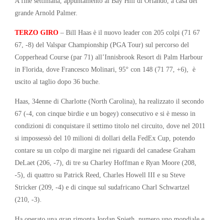
A fine settimana, appuntamento al Bay Hill di Orlando, a casa del
grande Arnold Palmer.
TERZO GIRO
– Bill Haas è il nuovo leader con 205 colpi (71 67
67, -8) del Valspar Championship (PGA Tour) sul percorso del
Copperhead Course (par 71) all’Innisbrook Resort di Palm Harbour
in Florida, dove Francesco Molinari, 95° con 148 (71 77, +6), è
uscito al taglio dopo 36 buche.
Haas, 34enne di Charlotte (North Carolina), ha realizzato il secondo
67 (-4, con cinque birdie e un bogey) consecutivo e si è messo in
condizioni di conquistare il settimo titolo nel circuito, dove nel 2011
si impossessò del 10 milioni di dollari della FedEx Cup, potendo
contare su un colpo di margine nei riguardi del canadese Graham
DeLaet (206, -7), di tre su Charley Hoffman e Ryan Moore (208,
-5), di quattro su Patrick Reed, Charles Howell III e su Steve
Stricker (209, -4) e di cinque sul sudafricano Charl Schwartzel
(210, -3).
Ha operato una gran rimonta Jordan Spieth, numero uno mondiale e