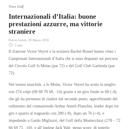
News Golf
Internazionali d’Italia: buone
prestazioni azzurre, ma vittorie
straniere
Fulvio Golob
,
20 Marzo 2016
2 min
Il francese Victor Veyret e la svizzera Rachel Rossel hanno vinto i
Campionati Internazionali d’Italia che si sono disputati sui percorsi
del Circolo Golf Is Molas (par 72) e del Golf Club Garlenda (par
72).
Nel torneo maschile, a Is Molas, Victor Veyret ha avuto la meglio
con 274 colpi (68 68 70 68, -14) grazie a un giro finale in 68 (-4),
che gli ha permesso di risalire dal secondo posto, approfittando del
cedimento del connazionale Arthur Ameil-Planchin, leader dopo tre
giri e quarto al traguardo con 280 (-8), dopo un 76 (+4), e
impedendo a Guido Migliozzi, del Golf della Montecchia) (278 – 72
66 69 71, -10), e all’inglese Jack Yule, stesso score, di poterlo