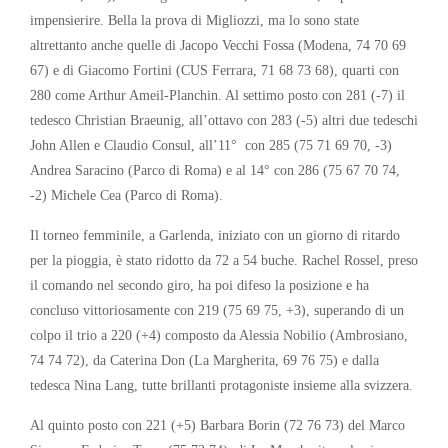
impensierire. Bella la prova di Migliozzi, ma lo sono state
altrettanto anche quelle di Jacopo Vecchi Fossa (Modena, 74 70 69
67) e di Giacomo Fortini (CUS Ferrara, 71 68 73 68), quarti con
280 come Arthur Ameil-Planchin. Al settimo posto con 281 (-7) il
tedesco Christian Braeunig, all’ottavo con 283 (-5) altri due tedeschi
John Allen e Claudio Consul, all’11° con 285 (75 71 69 70, -3)
Andrea Saracino (Parco di Roma) e al 14° con 286 (75 67 70 74,
-2) Michele Cea (Parco di Roma).
Il torneo femminile, a Garlenda, iniziato con un giorno di ritardo
per la pioggia, è stato ridotto da 72 a 54 buche. Rachel Rossel, preso
il comando nel secondo giro, ha poi difeso la posizione e ha
concluso vittoriosamente con 219 (75 69 75, +3), superando di un
colpo il trio a 220 (+4) composto da Alessia Nobilio (Ambrosiano,
74 74 72), da Caterina Don (La Margherita, 69 76 75) e dalla
tedesca Nina Lang, tutte brillanti protagoniste insieme alla svizzera.
Al quinto posto con 221 (+5) Barbara Borin (72 76 73) del Marco