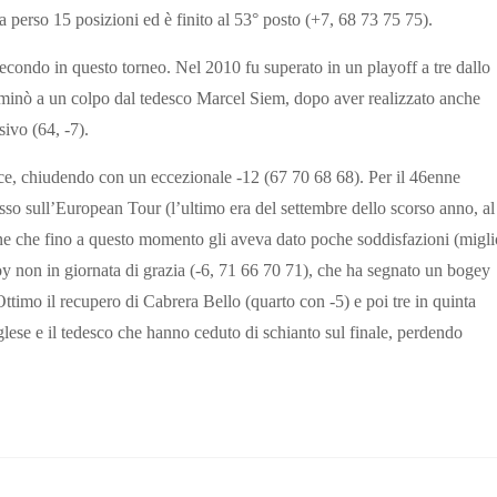
perso 15 posizioni ed è finito al 53° posto (+7, 68 73 75 75).
secondo in questo torneo. Nel 2010 fu superato in un playoff a tre dallo
inò a un colpo dal tedesco Marcel Siem, dopo aver realizzato anche
sivo (64, -7).
e, chiudendo con un eccezionale -12 (67 70 68 68). Per il 46enne
cesso sull’European Tour (l’ultimo era del settembre dello scorso anno, al
e che fino a questo momento gli aveva dato poche soddisfazioni (migli
roy non in giornata di grazia (-6, 71 66 70 71), che ha segnato un bogey
ttimo il recupero di Cabrera Bello (quarto con -5) e poi tre in quinta
lese e il tedesco che hanno ceduto di schianto sul finale, perdendo