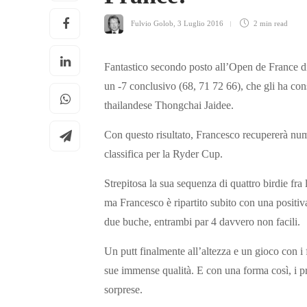
Fulvio Golob
,
3 Luglio 2016
2 min
read
Fantastico secondo posto all’Open de France di
un -7 conclusivo (68, 71 72 66), che gli ha conse
thailandese Thongchai Jaidee.
Con questo risultato, Francesco recupererà num
classifica per la Ryder Cup.
Strepitosa la sua sequenza di quattro birdie fra
ma Francesco è ripartito subito con una positiv
due buche, entrambi par 4 davvero non facili.
Un putt finalmente all’altezza e un gioco con i 
sue immense qualità. E con una forma così, i pr
sorprese.