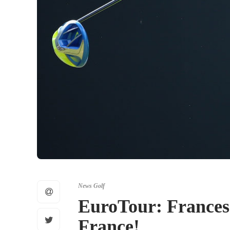
News Golf
EuroTour: Frances
France!