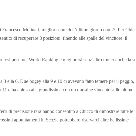
 Francesco Molinari, miglior score dell’ultimo giorno con -5. Per Chic
ntito di recuperare 8 posizioni, finendo alle spalle del vincitore, il
erosi posti nel World Ranking e migliorerà senz’altro molto anche la s
 la 3 e la 6. Due bogey alla 9 e 10 ci avevano fatto temere per il peggio,
a 11 e ha chiuso alla grandissima con un uno-due vincente sulle ultime
ferri di precisione rara hanno consentito a Chicco di dimostrare tutte le
ossimi appuntamenti in Scozia potrebbero riservarci altre bellissime