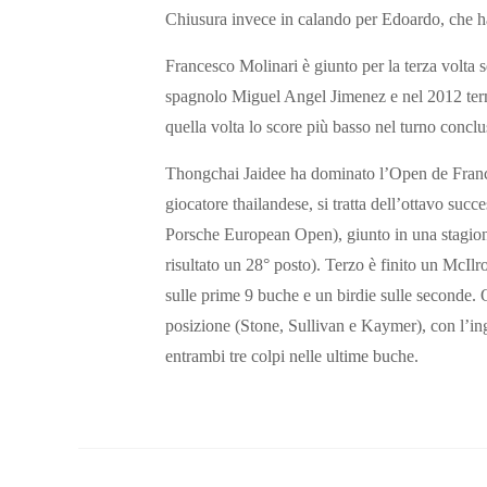
Chiusura invece in calando per Edoardo, che ha 
Francesco Molinari è giunto per la terza volta 
spagnolo Miguel Angel Jimenez e nel 2012 term
quella volta lo score più basso nel turno conclu
Thongchai Jaidee ha dominato l’Open de Franc
giocatore thailandese, si tratta dell’ottavo suc
Porsche European Open), giunto in una stagion
risultato un 28° posto). Terzo è finito un McIl
sulle prime 9 buche e un birdie sulle seconde. O
posizione (Stone, Sullivan e Kaymer), con l’ing
entrambi tre colpi nelle ultime buche.