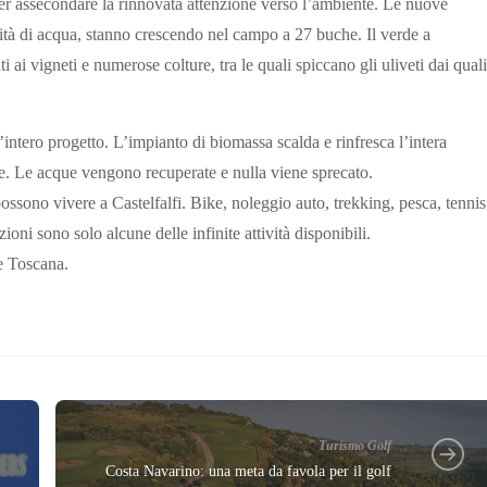
er assecondare la rinnovata attenzione verso l’ambiente. Le nuove
ità di acqua, stanno crescendo nel campo a 27 buche. Il verde a
ati ai vigneti e numerose colture, tra le quali spiccano gli uliveti dai quali
’intero progetto. L’impianto di biomassa scalda e rinfresca l’intera
ee. Le acque vengono recuperate e nulla viene sprecato.
ssono vivere a Castelfalfi. Bike, noleggio auto, trekking, pesca, tennis
oni sono solo alcune delle infinite attività disponibili.
ne Toscana.
Turismo Golf
Costa Navarino: una meta da favola per il golf