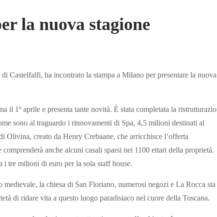
per la nuova stagione
i Castelfalfi, ha incontrato la stampa a Milano per presentare la nuova
 il 1º aprile e presenta tante novità. È stata completata la ristrutturazi
ome sono al traguardo i rinnovamenti di Spa, 4,5 milioni destinati al
a di Olivina, creato da Henry Crebaane, che arricchisce l’offerta
e comprenderà anche alcuni casali sparsi nei 1100 ettari della proprietà.
i tre milioni di euro per la sola staff house.
lo medievale, la chiesa di San Floriano, numerosi negozi e La Rocca sta
età di ridare vita a questo luogo paradisiaco nel cuore della Toscana.