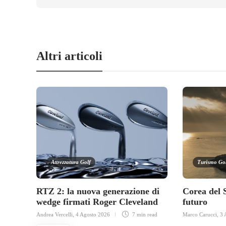
Altri articoli
Attrezzatura Golf
Turismo Go
RTZ 2: la nuova generazione di
Corea del 
wedge firmati Roger Cleveland
futuro
Andrea Vercelli
,
4 Agosto 2026
7 min
read
Marco Carucci
,
3 