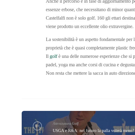
Anche il percorso è in fase di aggiornamento p
essenze erbose, che necessitano di minor quant
Castelfalfi non è solo golf. 160 gli ettari destin
viene prodotto un eccellente olio extravergine.
La sostenibilità è un aspetto fondamentale per l
proprietà che è quasi completamente plastic fr
Il
golf
è una delle numerose esperienze che si po
padel, yoga ma anche corsi di cucina e degustazi
Non resta che mettere la sacca in auto direzio
Attrezzatura Golf
USGA e R&A: nel futuro la palla volerà meno?