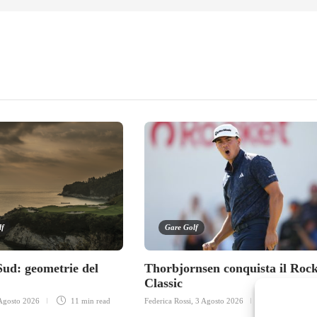
lf
Gare Golf
Sud: geometrie del
Thorbjornsen conquista il Rock
Classic
Agosto 2026
11 min
read
Federica Rossi
,
3 Agosto 2026
3 min
read