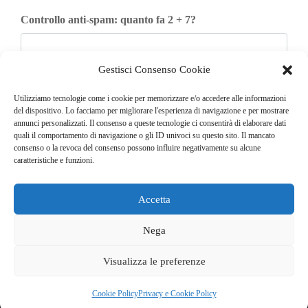
Controllo anti-spam: quanto fa 2 + 7?
Gestisci Consenso Cookie
Iscriviti
Utilizziamo tecnologie come i cookie per memorizzare e/o accedere alle informazioni
del dispositivo. Lo facciamo per migliorare l'esperienza di navigazione e per mostrare
annunci personalizzati. Il consenso a queste tecnologie ci consentirà di elaborare dati
quali il comportamento di navigazione o gli ID univoci su questo sito. Il mancato
consenso o la revoca del consenso possono influire negativamente su alcune
caratteristiche e funzioni.
Accetta
© COPYRIGHT 2025
GO. TU. Srl -
Tutti i diritti sono riservati
Nega
CHI SIAMO
CONTATTI
NEWSLETTER
Visualizza le preferenze
PUBBLICITÀ
PRIVACY E COOKIE POLICY
Cookie Policy
Privacy e Cookie Policy