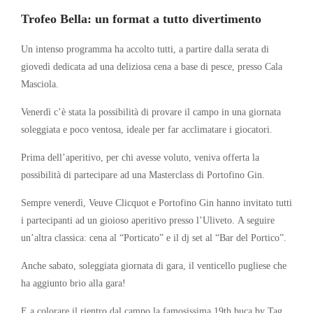
Trofeo Bella: un format a tutto divertimento
Un intenso programma ha accolto tutti, a partire dalla serata di
giovedì dedicata ad una deliziosa cena a base di pesce, presso Cala
Masciola.
Venerdì c’è stata la possibilità di provare il campo in una giornata
soleggiata e poco ventosa, ideale per far acclimatare i giocatori.
Prima dell’aperitivo, per chi avesse voluto, veniva offerta la
possibilità di partecipare ad una Masterclass di Portofino Gin.
Sempre venerdì, Veuve Clicquot e Portofino Gin hanno invitato tutti
i partecipanti ad un gioioso aperitivo presso l’Uliveto. A seguire
un’altra classica: cena al “Porticato” e il dj set al “Bar del Portico”.
Anche sabato, soleggiata giornata di gara, il venticello pugliese che
ha aggiunto brio alla gara!
E a colorare il rientro dal campo la famosissima 19th buca by Tag