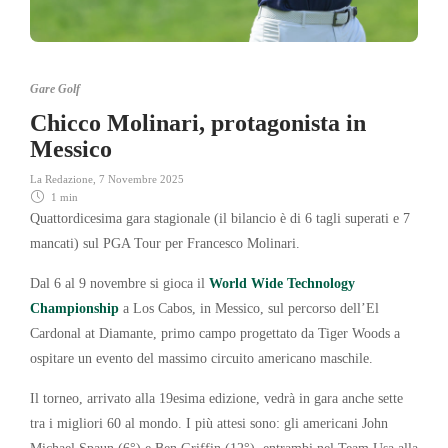
Gare Golf
Chicco Molinari, protagonista in
Messico
La Redazione
,
7 Novembre 2025
1 min
Quattordicesima gara stagionale (il bilancio è di 6 tagli superati e 7
mancati) sul PGA Tour per Francesco Molinari.
Dal 6 al 9 novembre si gioca il
World Wide Technology
Championship
a Los Cabos, in Messico, sul percorso dell’El
Cardonal at Diamante, primo campo progettato da Tiger Woods a
ospitare un evento del massimo circuito americano maschile.
Il torneo, arrivato alla 19esima edizione, vedrà in gara anche sette
tra i migliori 60 al mondo. I più attesi sono: gli americani John
Michael Spaun (6°) e Ben Griffin (12°), entrambi nel Team Usa alla