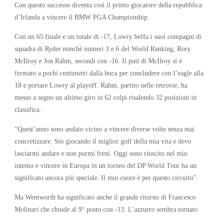
Con questo successo diventa così il primo giocatore della repubblica
d’Irlanda a vincere il BMW PGA Championship.
Con un 65 finale e un totale di -17, Lowry beffa i suoi compagni di
squadra di Ryder nonché numeri 3 e 6 del World Ranking, Rory
McIlroy e Jon Rahm, secondi con -16. Il putt di McIlroy si è
fermato a pochi centimetri dalla buca per concludere con l’eagle alla
18 e portare Lowry al playoff. Rahm, partito nelle retrovie, ha
messo a segno un ultimo giro in 62 colpi risalendo 32 posizioni in
classifica.
“Quest’anno sono andato vicino a vincere diverse volte senza mai
concretizzare. Sto giocando il miglior golf della mia vita e devo
lasciarmi andare e non pormi freni. Oggi sono riuscito nel mio
intento e vincere in Europa in un torneo del DP World Tour ha un
significato ancora più speciale. Il mio cuore è per questo circuito”.
Ma Wentworth ha significato anche il grande ritorno di Francesco
Molinari che chiude al 9° posto con -13. L’azzurro sembra tornato