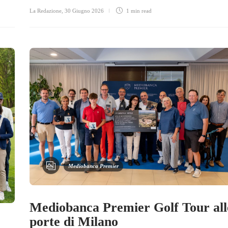
La Redazione
,
30 Giugno 2026
1 min
read
Mediobanca Premier
Mediobanca Premier Golf Tour all
porte di Milano