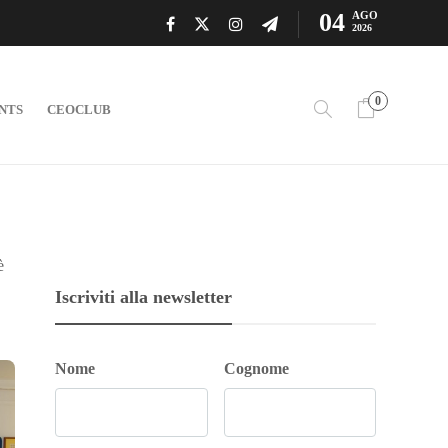
04
AGO
2026
0
NTS
CEOCLUB
è
Iscriviti alla newsletter
Nome
Cognome