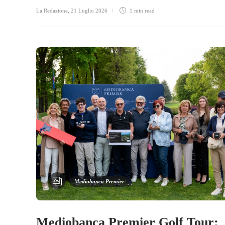
La Redazione
,
21 Luglio 2026
1 min
read
Mediobanca Premier
Mediobanca Premier Golf Tour: