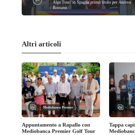
Alps Tour: in Spagna primo titolo per Andrea
Romano
Altri articoli
Mediobanca Premier
Me
Appuntamento a Rapallo con
Tappa capi
Mediobanca Premier Golf Tour
Mediobanc