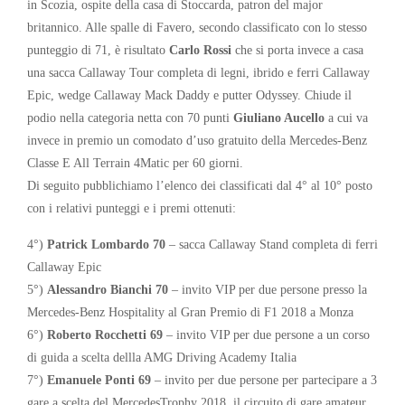
in Scozia, ospite della casa di Stoccarda, patron del major
britannico. Alle spalle di Favero, secondo classificato con lo stesso
punteggio di 71, è risultato
Carlo Rossi
che si porta invece a casa
una sacca Callaway Tour completa di legni, ibrido e ferri Callaway
Epic, wedge Callaway Mack Daddy e putter Odyssey. Chiude il
podio nella categoria netta con 70 punti
Giuliano Aucello
a cui va
invece in premio un comodato d’uso gratuito della Mercedes-Benz
Classe E All Terrain 4Matic per 60 giorni.
Di seguito pubblichiamo l’elenco dei classificati dal 4° al 10° posto
con i relativi punteggi e i premi ottenuti:
4°)
Patrick Lombardo 70
– sacca Callaway Stand completa di ferri
Callaway Epic
5°)
Alessandro Bianchi 70
– invito VIP per due persone presso la
Mercedes-Benz Hospitality al Gran Premio di F1 2018 a Monza
6°)
Roberto Rocchetti 69
– invito VIP per due persone a un corso
di guida a scelta dellla AMG Driving Academy Italia
7°)
Emanuele Ponti 69
– invito per due persone per partecipare a 3
gare a scelta del MercedesTrophy 2018, il circuito di gare amateur