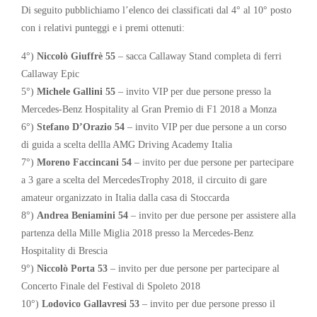
Di seguito pubblichiamo l’elenco dei classificati dal 4° al 10° posto
con i relativi punteggi e i premi ottenuti:
4°)
Niccolò Giuffrè 55
– sacca Callaway Stand completa di ferri
Callaway Epic
5°)
Michele Gallini 55
– invito VIP per due persone presso la
Mercedes-Benz Hospitality al Gran Premio di F1 2018 a Monza
6°)
Stefano D’Orazio 54
– invito VIP per due persone a un corso
di guida a scelta dellla AMG Driving Academy Italia
7°)
Moreno Faccincani 54
– invito per due persone per partecipare
a 3 gare a scelta del MercedesTrophy 2018, il circuito di gare
amateur organizzato in Italia dalla casa di Stoccarda
8°)
Andrea Beniamini 54
– invito per due persone per assistere alla
partenza della Mille Miglia 2018 presso la Mercedes-Benz
Hospitality di Brescia
9°)
Niccolò Porta 53
– invito per due persone per partecipare al
Concerto Finale del Festival di Spoleto 2018
10°)
Lodovico Gallavresi 53
– invito per due persone presso il