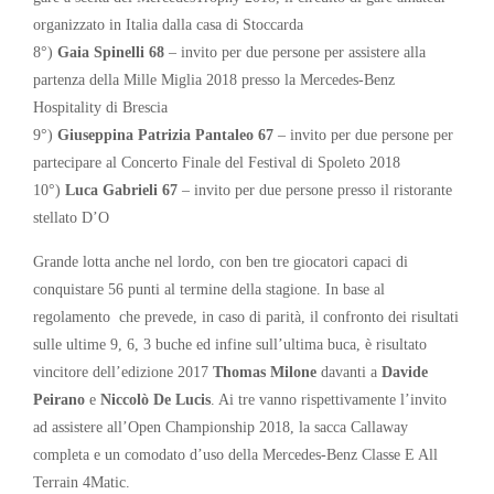
organizzato in Italia dalla casa di Stoccarda
8°)
Gaia Spinelli 68
– invito per due persone per assistere alla
partenza della Mille Miglia 2018 presso la Mercedes-Benz
Hospitality di Brescia
9°)
Giuseppina Patrizia Pantaleo 67
– invito per due persone per
partecipare al Concerto Finale del Festival di Spoleto 2018
10°)
Luca Gabrieli 67
– invito per due persone presso il ristorante
stellato D’O
Grande lotta anche nel lordo, con ben tre giocatori capaci di
conquistare 56 punti al termine della stagione. In base al
regolamento che prevede, in caso di parità, il confronto dei risultati
sulle ultime 9, 6, 3 buche ed infine sull’ultima buca, è risultato
vincitore dell’edizione 2017
Thomas Milone
davanti a
Davide
Peirano
e
Niccolò De Lucis
. Ai tre vanno rispettivamente l’invito
ad assistere all’Open Championship 2018, la sacca Callaway
completa e un comodato d’uso della Mercedes-Benz Classe E All
Terrain 4Matic.