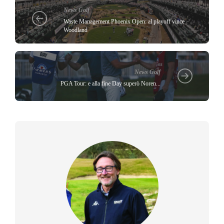
News Golf
Waste Management Phoenix Open: al playoff vince
Woodland
News Golf
PGA Tour: e alla fine Day superò Noren...