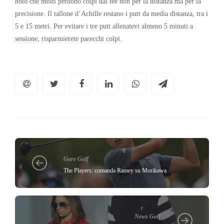
noto che molti perdono colpi dal tee non per la distanza ma per la
precisione. Il tallone d’Achille restano i putt da media distanza, tra i
5 e 15 metri. Per evitare i tre putt allenatevi almeno 5 minuti a
sessione, risparmierete parecchi colpi.
Gare Golf
The Players: comanda Ramey su Morikawa
News Golf