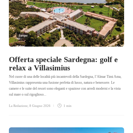
Europa
Offerta speciale Sardegna: golf e
relax a Villasimius
Nel cuore di una delle località più incantevoli della Sardegna, l’Almar Timi Ama,
Villasimius rappresenta una fusione perfetta di lusso, natura e benessere. Le
camere e le suite del resort sono eleganti e spaziose con arredi moderni e la vista
sul mare o sul rigoglioso...
La Redazione
,
8 Giugno 2026
1 min