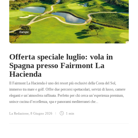
Europa
Offerta speciale luglio: vola in
Spagna presso Fairmont La
Hacienda
Il Fairmont La Hacienda è uno dei resort più esclusivi della Costa del Sol,
immerso tra mare e golf. Offre due percorsi spettacolari, servizi di lusso, camere
eleganti e un’atmosfera raffinata. Perfetto per chi cerca un’esperienza premium,
unisce cucina d’eccellenza, spa e panorami mediterranei che...
La Redazione
,
8 Giugno 2026
1 min