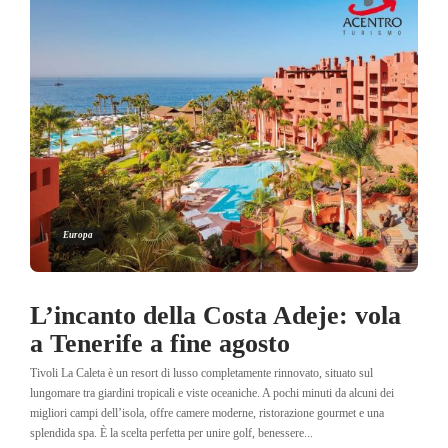
Europa
L’incanto della Costa Adeje: vola
a Tenerife a fine agosto
Tivoli La Caleta è un resort di lusso completamente rinnovato, situato sul
lungomare tra giardini tropicali e viste oceaniche. A pochi minuti da alcuni dei
migliori campi dell’isola, offre camere moderne, ristorazione gourmet e una
splendida spa. È la scelta perfetta per unire golf, benessere...