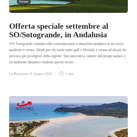
Europa
Offerta speciale settembre al
SO/Sotogrande, in Andalusia
SO/ Sotogrande combina stile contemporaneo e atmosfera andalusa in un resort
moderno e vivace. Ideale per chi vuole unire golf e lifestyle, è vicino ad alcuni dei
percorsi più prestigiosi della regione. Spa innovativa, camere dal design audace e
un ambiente dinamico rendono questo resort...
La Redazione
,
8 Giugno 2026
1 min