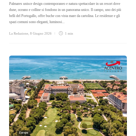
Palmares unisce design contemporaneo e natura spettacolare in un resort dove
dune, oceano e colline si fondono in un panorama unico. Il campo, uno dei più
belli del Portogallo, offre buche con vista mare da cartolina. Le residenze e gli
spazi comuni sono eleganti, luminosi...
La Redazione
,
8 Giugno 2026
1 min
Europa