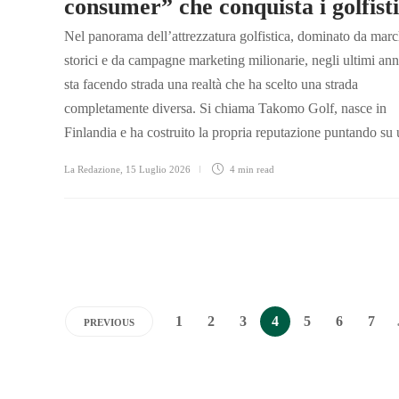
consumer” che conquista i golfisti
Nel panorama dell’attrezzatura golfistica, dominato da marc
storici e da campagne marketing milionarie, negli ultimi anni
sta facendo strada una realtà che ha scelto una strada
completamente diversa. Si chiama Takomo Golf, nasce in
Finlandia e ha costruito la propria reputazione puntando su 
La Redazione
,
15 Luglio 2026
4 min
read
1
2
3
4
5
6
7
PREVIOUS