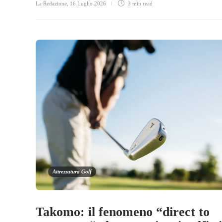
La Redazione
,
16 Luglio 2026
3 min
read
Attrezzatura Golf
Takomo: il fenomeno “direct to