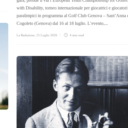
gara, prende il via l’European Team Championship for Golfer
with Disability, torneo internazionale per giocatrici e giocatori
paralimpici in programma al Golf Club Genova – Sant’Anna 
Cogoleto (Genova) dal 16 al 18 luglio. L’evento,...
La Redazione
,
15 Luglio 2026
4 min
read