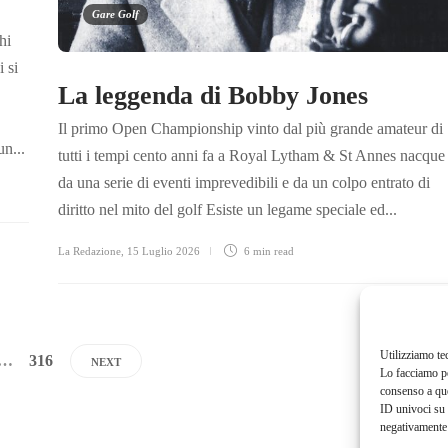
Gare Golf
hi
 si
La leggenda di Bobby Jones
Il primo Open Championship vinto dal più grande amateur di
un...
tutti i tempi cento anni fa a Royal Lytham & St Annes nacque
da una serie di eventi imprevedibili e da un colpo entrato di
diritto nel mito del golf Esiste un legame speciale ed...
La Redazione
,
15 Luglio 2026
6 min
read
Utilizziamo te
…
316
NEXT
Lo facciamo pe
consenso a que
ID univoci su 
negativamente 