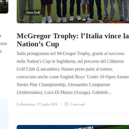
Gare Golf
McGregor Trophy: l’Italia vince la
a
Nation’s Cup
 una
e
Italia protagonista nel McGregor Trophy, grazie al successo
,
nella Nation’s Cup in Inghilterra, sul percorso del Clitheroe
Golf Club (Lancashire). Hanno preso parte al torneo,
conosciuto anche come English Boys’ Under 16 Open Amate
Stroke Play Championship, Alessandro Comparone
(Ambrosiano), Luca Di Mauro (Arzaga), Gabriele...
La Redazione
,
17 Luglio 2026
2 min
read