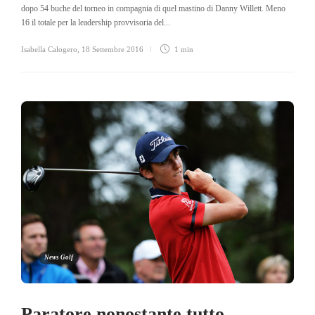
dopo 54 buche del torneo in compagnia di quel mastino di Danny Willett. Meno
16 il totale per la leadership provvisoria del...
Isabella Calogero
,
18 Settembre 2016
1 min
News Golf
Paratore nonostante tutto