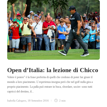
News Golf
Open d’Italia: la lezione di Chicco
Volere è potere” è la frase preferita di quelli che credono di poter far girare il
mondo a loro piacimento. L’esperienza insegna però che nel golf nulla gira a
proprio piacimento. La palla può entrare in buca, sbordare, uscire: sono tutti
capricci del destino, il...
Isabella Calogero
,
18 Settembre 2016
2 min