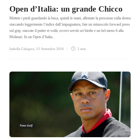
Open d’Italia: un grande Chicco
Mettete i piedi guardando la buca, quindi le mani, allentate la pressione sulla destra
staccando leggermente l’indice dall’impugnatura, fate un minuscolo forward press
sul grip, staccate il putter et voilà, eccovi serviti sei birdie e un bel meno 6 alla
Molinari. In un Open d’Italia...
Isabella Calogero
,
15 Settembre 2016
2 min
News Golf