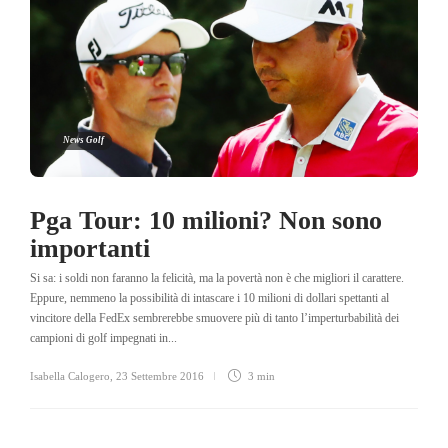
News Golf
Pga Tour: 10 milioni? Non sono
importanti
Si sa: i soldi non faranno la felicità, ma la povertà non è che migliori il carattere.
Eppure, nemmeno la possibilità di intascare i 10 milioni di dollari spettanti al
vincitore della FedEx sembrerebbe smuovere più di tanto l’imperturbabilità dei
campioni di golf impegnati in...
Isabella Calogero
,
23 Settembre 2016
3 min