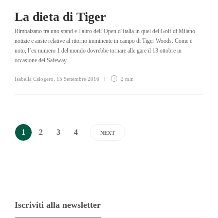
La dieta di Tiger
Rimbalzano tra uno stand e l’altro dell’Open d’Italia in quel del Golf di Milano
notizie e ansie relative al ritorno imminente in campo di Tiger Woods. Come è
noto, l’ex numero 1 del mondo dovrebbe tornare alle gare il 13 ottobre in
occasione del Safeway...
Isabella Calogero
,
15 Settembre 2016
2 min
1
2
3
4
NEXT
Iscriviti alla newsletter