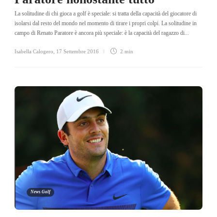
La solitudine di chi gioca a golf è speciale: si tratta della capacità del giocatore di
isolarsi dal resto del mondo nel momento di tirare i propri colpi. La solitudine in
campo di Renato Paratore è ancora più speciale: è la capacità del ragazzo di...
Isabella Calogero
,
17 Settembre 2016
2 min
News Golf