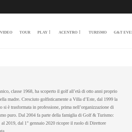
VIDEO
TOUR
PLAY
ACENTRO
TURISMO
G&T EVE
ico, classe 1968, ha scoperto il golf all’età di otto anni proprio
ella madre. Cresciuto golfisticamente a Villa d’Este, dal 1999 la
co si è trasformata in professione, prima nell’organizzazione di
ismo puro. Dal 2004 fa parte della famiglia di Golf & Turismo:
 al 2019, dal 1° gennaio 2020 ricopre il ruolo di Direttore
ata.