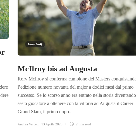
Gare Golf
or
McIlroy bis ad Augusta
Rory McIlroy si conferma campione del Masters conquistand
ndere
l’edizione numero novanta del major a dodici mesi dal primo
ndere
successo. Se lo scorso anno era entrato nella storia diventando 
sesto giocatore a ottenere con la vittoria ad Augusta il Career
Grand Slam, il primo dopo...
Andrea Vercelli
,
13 Aprile 2026
2 min
read