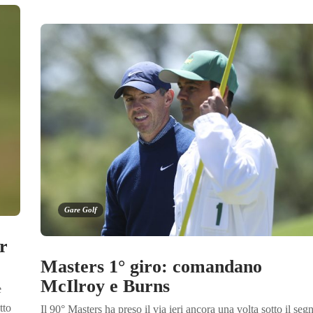
Gare Golf
r
Masters 1° giro: comandano
McIlroy e Burns
e
tto
Il 90° Masters ha preso il via ieri ancora una volta sotto il seg