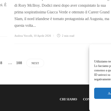
bi. È
di Rory McIlroy. Dodici mesi dopo aver conquistato la sua
prima sospiratissima Giacca Verde e ottenuto il Career Grand
Slam, il nord irlandese è tornato protagonista ad Augusta, ma
questa volta...
Andrea Vercelli
,
10 Aprile 2026
2 min
read
Utilizziamo te
8
…
108
NEXT
Lo facciamo pe
consenso a que
ID univoci su 
negativamente 
A
CHI SIAMO
CONTATTI
NE