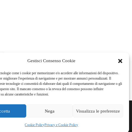
Gestisci Consenso Cookie
cnologie come i cookie per memorizzare e/o accedere alle informazioni del dispositivo.
r migliorare l'esperienza di navigazione e per mostrare annunci personalizzati. Il
ste tecnologie ci consentirà di elaborare dati quali il comportamento di navigazione o gli
questo sito. Il mancato consenso o la revoca del consenso possono influire
su alcune caratteristiche e funzioni.
ccetta
Nega
Visualizza le preferenze
WSLETTER
PUBBLICITÀ
PRIVACY E COOKIE POLICY
Cookie Policy
Privacy e Cookie Policy