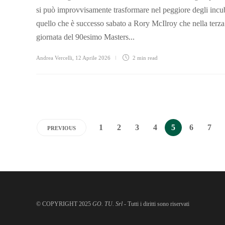
si può improvvisamente trasformare nel peggiore degli incu
quello che è successo sabato a Rory McIlroy che nella terza
giornata del 90esimo Masters...
Andrea Vercelli
,
12 Aprile 2026
2 min
read
1
2
3
4
5
6
7
PREVIOUS
© COPYRIGHT 2025
GO. TU. Srl -
Tutti i diritti sono riservati