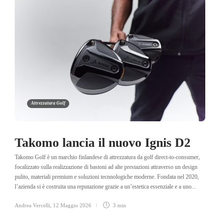
Attrezzatura Golf
Takomo lancia il nuovo Ignis D2
Takomo Golf è un marchio finlandese di attrezzatura da golf direct-to-consumer,
focalizzato sulla realizzazione di bastoni ad alte prestazioni attraverso un design
pulito, materiali premium e soluzioni tecnnologiche moderne. Fondata nel 2020,
l’azienda si è costruita una reputazione grazie a un’estetica essenziale e a uno...
Andrea Vercelli
,
12 Maggio 2026
3 min