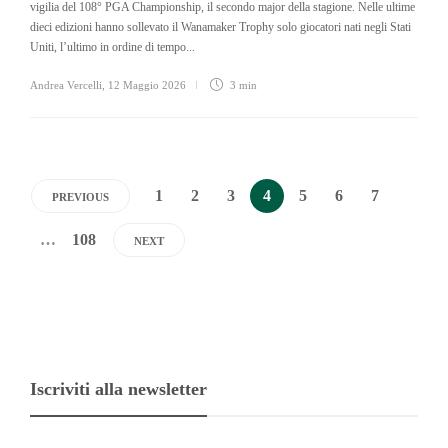
vigilia del 108° PGA Championship, il secondo major della stagione. Nelle ultime
dieci edizioni hanno sollevato il Wanamaker Trophy solo giocatori nati negli Stati
Uniti, l’ultimo in ordine di tempo...
Andrea Vercelli
,
12 Maggio 2026
3 min
1
2
3
4
5
6
7
PREVIOUS
…
108
NEXT
Iscriviti alla newsletter