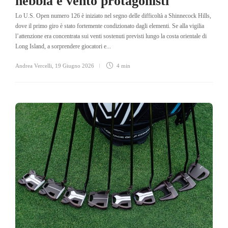
nebbia e vento protagonisti
Lo U.S. Open numero 126 è iniziato nel segno delle difficoltà a Shinnecock Hills,
dove il primo giro è stato fortemente condizionato dagli elementi. Se alla vigilia
l’attenzione era concentrata sui venti sostenuti previsti lungo la costa orientale di
Long Island, a sorprendere giocatori e...
Andrea Vercelli
,
19 Giugno 2026
4 min