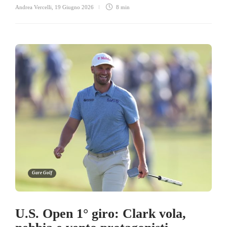
Andrea Vercelli
,
19 Giugno 2026
8 min
Gare Golf
U.S. Open 1° giro: Clark vola,