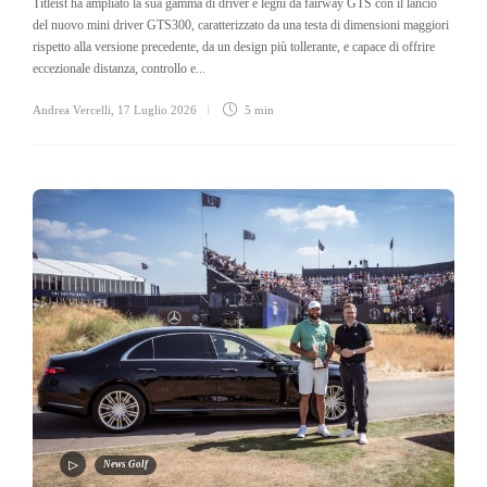
Titleist ha ampliato la sua gamma di driver e legni da fairway GTS con il lancio
del nuovo mini driver GTS300, caratterizzato da una testa di dimensioni maggiori
rispetto alla versione precedente, da un design più tollerante, e capace di offrire
eccezionale distanza, controllo e...
Andrea Vercelli
,
17 Luglio 2026
5 min
News Golf