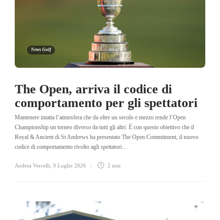
News Golf
The Open, arriva il codice di
comportamento per gli spettatori
Mantenere intatta l’atmosfera che da oltre un secolo e mezzo rende l’Open
Championship un torneo diverso da tutti gli altri. È con questo obiettivo che il
Royal & Ancient di St Andrews ha presentato The Open Commitment, il nuovo
codice di comportamento rivolto agli spettatori...
Andrea Vercelli
,
9 Luglio 2026
2 min