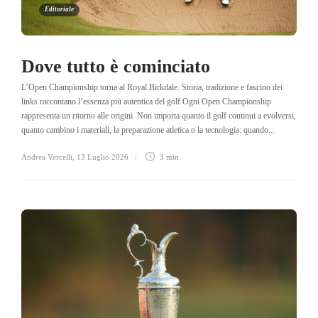
Editoriale
Dove tutto è cominciato
L’Open Championship torna al Royal Birkdale. Storia, tradizione e fascino dei
links raccontano l’essenza più autentica del golf Ogni Open Championship
rappresenta un ritorno alle origini. Non importa quanto il golf continui a evolversi,
quanto cambino i materiali, la preparazione atletica o la tecnologia: quando...
Andrea Vercelli
,
13 Luglio 2026
3 min