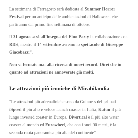
La settimana di Ferragosto sarà dedicata al
Summer Horror
Festival
per un anticipo delle ambientazioni di Halloween che
partiranno dal primo fine settimana di ottobre.
Il
31 agosto sarà all’insegna del Fluo Party
in collaborazione con
RDS
, mentre il
14 settembre
avremo lo
spettacolo di Giuseppe
Giacobazzi”
.
Non vi fermate mai alla ricerca di nuovi record. Direi che in
quanto ad attrazioni ne annoverate già molti.
Le attrazioni più iconiche di Mirabilandia
“Le attrazioni più adrenaliniche sono da Guinness dei primati:
iSpeed
il più alto e veloce launch coaster in Italia,
Katun
il più
lungo inverted coaster in Europa,
Divertical
è il più alto water
coaster al mondo ed
Eurowhee
l, che con i suoi 90 metri, è la
seconda ruota panoramica più alta del continente”.