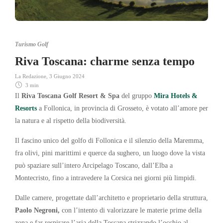
Turismo Golf
Riva Toscana: charme senza tempo
La Redazione
,
3 Giugno 2024
3 min
Il
Riva Toscana Golf Resort & Spa
del gruppo
Mira Hotels &
Resorts
a Follonica, in provincia di Grosseto, è votato all’amore per
la natura e al rispetto della biodiversità.
Il fascino unico del golfo di Follonica e il silenzio della Maremma,
fra olivi, pini marittimi e querce da sughero, un luogo dove la vista
può spaziare sull’intero Arcipelago Toscano, dall’Elba a
Montecristo, fino a intravedere la Corsica nei giorni più limpidi.
Dalle camere, progettate dall’architetto e proprietario della struttura,
Paolo Negroni,
con l’intento di valorizzare le materie prime della
zona e far respirare l’aria della Toscana strizzando l’occhio al