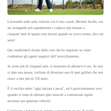
Lavorando sodo sulla velocità con il mio coach, Michael Jacobs, ora
sto swingando più rapidamente e colpisco più lontano a
cinquant’anni di quanto non facessi quando ne avevo trenta, dico sul
serio!
Qui condividerò alcune delle cose che ho imparato su come
combattere gli aspetti negativi dell’invecchiamento.
Se avete più di cinquant’anni, il momento di allenarvi è ora. Se non
vi date una mossa, rischiate di diventare uno di quei golfisti che non
riesce a fare più di 150 metri.
È il vecchio detto “ogni lasciata è persa”, ed è particolarmente vero
quando si tratta di allenare quei muscoli a contrazione rapida
necessari per generare velocità.
Continuate a leggere e vi aiuterò a recuperare un po’ di quella