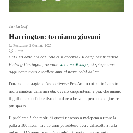
Tecnica Golf
Harrington: torniamo giovani
La Redazione
,
2 Gennaio 2025
7 min
Chi l’ha detto che con l’età ci si accorcia? Il campione irlandese
Padraig Harrington, tre volte
vincitore di major
, ci spiega come
aggiungere metri e togliere anni ai nostri colpi dal tee.
Durante una stagione faccio diverse Pro-Am in cui mi imbatto in
molti amateur della mia età, ovvero cinquantenni e più, che amano
il golf e hanno l’obiettivo di andare a breve in pensione e giocare
più spesso.
Il problema è che molti di questi riescono a malapena a tirare la
palla a 180 metri. Tra 15 anni potrebbero avere difficoltà a farla
volare a 150 metri, e se ciò accadrà, si sentiranno frustrati e