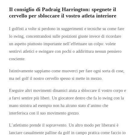
Il consiglio di Padraig Harrington: spegnete il
cervello per sbloccare il vostro atleta interiore
I golfisti a volte si perdono in suggerimenti e tecniche su come fare
lo swing, concentrandosi sulle posizioni giuste invece di ricordare
un aspetto piuttosto importante nell’effettuare un colpo: volete
sentirvi atletici e swingare con pochi o addirittura nessun pensiero
cosciente.
Istintivamente sappiamo come muoverci per fare ogni sorta di cose,
ma nel golf il nostro cervello spesso si mette in mezzo.
Eseguire altri movimenti dinamici aiuta a sbloccare il vostro corpo e
a farvi sentire più liberi. Un giocatore destro che fa lo swing con la
mano sinistra ad esempio non ha alcuno stato d’animo che
interferisca con il suo movimento grezzo.
L’atletismo prende il sopravvento. Un altro modo per liberarsi è
lanciare casualmente palline da golf in campo pratica come faccio io