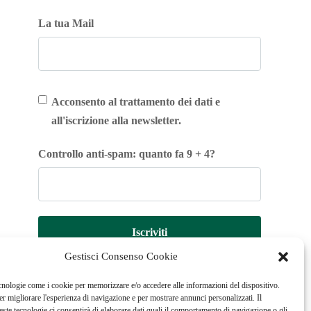
La tua Mail
Acconsento al trattamento dei dati e
all'iscrizione alla newsletter.
Controllo anti-spam: quanto fa 9 + 4?
Iscriviti
Gestisci Consenso Cookie
cnologie come i cookie per memorizzare e/o accedere alle informazioni del dispositivo.
r migliorare l'esperienza di navigazione e per mostrare annunci personalizzati. Il
ste tecnologie ci consentirà di elaborare dati quali il comportamento di navigazione o gli