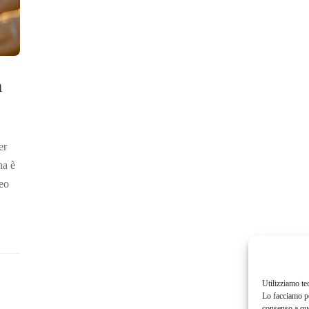
a
er
na è
feo
Utilizziamo te
Lo facciamo pe
consenso a que