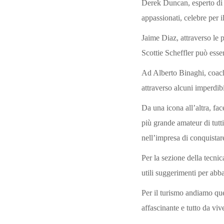
Derek Duncan, esperto di Go
appassionati, celebre per 
Jaime Diaz, attraverso le
Scottie Scheffler può esse
Ad Alberto Binaghi, coach 
attraverso alcuni imperdibi
Da una icona all’altra, fa
più grande amateur di tutt
nell’impresa di conquistare
Per la sezione della tecni
utili suggerimenti per abba
Per il turismo andiamo que
affascinante e tutto da viv