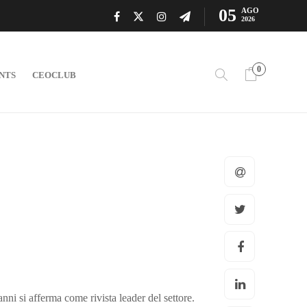
05
AGO
2026
0
NTS
CEOCLUB
anni si afferma come rivista leader del settore.