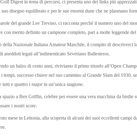
lf Digest in tema di percorsi, ci presenta uno dei links più apprezzati d
il suo disegno equilibrato e per le sue enormi dune che ne plasmano form
 parole del grande Lee Trevino, ci racconta perché il numero uno del 
re con merito definito un campione completo, pari a molte leggende del
della Nazionale Italiana Amateur Maschile, il compito di descriverci l
li aneddoti legati all’indimenticato Severiano Ballesteros.
cendo un balzo di cento anni, riviviamo il primo trionfo all’Open Champ
i i tempi, successo chiave nel suo cammino al Grande Slam del 1930, uni
 tutti e quattro i major in un’unica stagione.
ca spazio a Ben Griffin, celebre per essere una vera macchina da birdie 
ssare i nostri score.
sto mese in Lettonia, alla scoperta di alcuni dei suoi eccellenti campi d
ere.