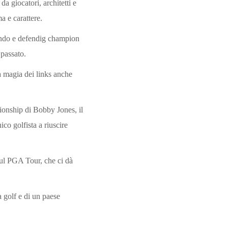
a giocatori, architetti e
a e carattere.
mondo e defendig champion
 passato.
a magia dei links anche
ionship di Bobby Jones, il
co golfista a riuscire
sul PGA Tour, che ci dà
a golf e di un paese