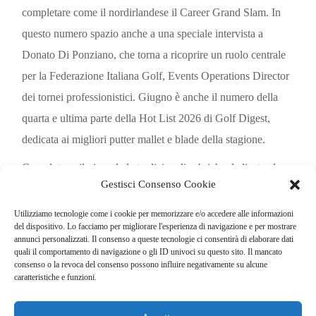
completare come il nordirlandese il Career Grand Slam. In
questo numero spazio anche a una speciale intervista a
Donato Di Ponziano, che torna a ricoprire un ruolo centrale
per la Federazione Italiana Golf, Events Operations Director
dei tornei professionistici. Giugno è anche il numero della
quarta e ultima parte della Hot List 2026 di Golf Digest,
dedicata ai migliori putter mallet e blade della stagione.
Completano il giornale le tradizionali rubriche dedicate al
Gestisci Consenso Cookie
turismo golfistico, alla moda, alle associazioni partner di Golf
& Turismo e ai grandi sponsor. Buona lettura e vi aspettiamo
Utilizziamo tecnologie come i cookie per memorizzare e/o accedere alle informazioni
del dispositivo. Lo facciamo per migliorare l'esperienza di navigazione e per mostrare
tutti all’Open d’Italia al Circolo Golf Torino!
annunci personalizzati. Il consenso a queste tecnologie ci consentirà di elaborare dati
quali il comportamento di navigazione o gli ID univoci su questo sito. Il mancato
consenso o la revoca del consenso possono influire negativamente su alcune
caratteristiche e funzioni.