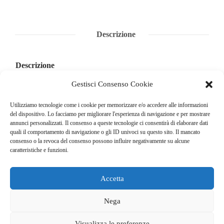
Descrizione
Descrizione
Gestisci Consenso Cookie
E’ tutto vero! Francesco Molinari trionfa all’Open
Championship ed entra nella storia del golf e dello sport
Utilizziamo tecnologie come i cookie per memorizzare e/o accedere alle informazioni
del dispositivo. Lo facciamo per migliorare l'esperienza di navigazione e per mostrare
italiano.
annunci personalizzati. Il consenso a queste tecnologie ci consentirà di elaborare dati
quali il comportamento di navigazione o gli ID univoci su questo sito. Il mancato
consenso o la revoca del consenso possono influire negativamente su alcune
caratteristiche e funzioni.
Accetta
© COPYRIGHT 2025
GO. TU. Srl -
Tutti i diritti sono riservati
Nega
CHI SIAMO
CONTATTI
NEWSLETTER
Visualizza le preferenze