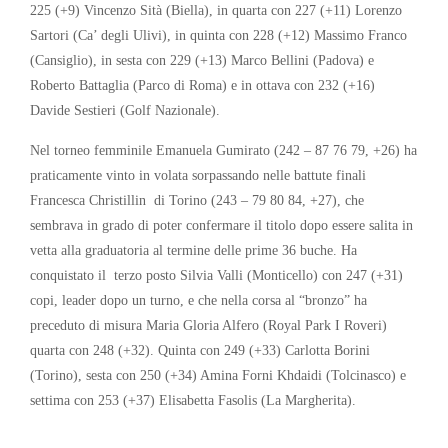
225 (+9) Vincenzo Sità (Biella), in quarta con 227 (+11) Lorenzo
Sartori (Ca’ degli Ulivi), in quinta con 228 (+12) Massimo Franco
(Cansiglio), in sesta con 229 (+13) Marco Bellini (Padova) e
Roberto Battaglia (Parco di Roma) e in ottava con 232 (+16)
Davide Sestieri (Golf Nazionale).
Nel torneo femminile Emanuela Gumirato (242 – 87 76 79, +26) ha
praticamente vinto in volata sorpassando nelle battute finali
Francesca Christillin di Torino (243 – 79 80 84, +27), che
sembrava in grado di poter confermare il titolo dopo essere salita in
vetta alla graduatoria al termine delle prime 36 buche. Ha
conquistato il terzo posto Silvia Valli (Monticello) con 247 (+31)
copi, leader dopo un turno, e che nella corsa al “bronzo” ha
preceduto di misura Maria Gloria Alfero (Royal Park I Roveri)
quarta con 248 (+32). Quinta con 249 (+33) Carlotta Borini
(Torino), sesta con 250 (+34) Amina Forni Khdaidi (Tolcinasco) e
settima con 253 (+37) Elisabetta Fasolis (La Margherita).