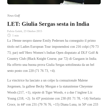
News Golf
LET: Giulia Sergas sesta in India
Fulvio Golob
,
23 Ottobre 2015
1 min
La 19enne neopro danese Emily Pedersen ha conseguito il primo
titolo nel Ladies European Tour imponendosi con 216 colpi (70 73
73, par) nell’Hero Women’s Indian Open disputato al DLF Golf &
Country Club (Black Knight Course, par 72) di Gurgaon in India.
Ha offerto una buona prova Giulia Sergas sottolineata da un bel
sesto posto con 220 (71 76 73, +4).
La vincitrice ha lasciato a un colpo la connazionale Malene
Jorgensen, la gallese Becky Morgan e la statunitense Cheyenne
Woods (217, +1), nipote di Tiger Woods, e a due l’inglese Liz
Young (218, +2). In 43ª posizione con 230 (81 71 78, +14) Stefania
Croce, in 44ª con 231 (79 76 76, +15) Diana Luna, in 50ª con 233