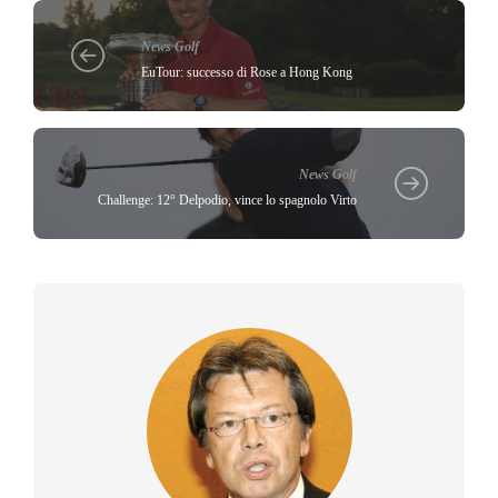
News Golf
EuTour: successo di Rose a Hong Kong
News Golf
Challenge: 12° Delpodio, vince lo spagnolo Virto