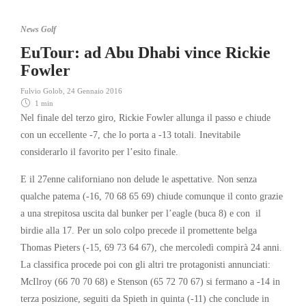
News Golf
EuTour: ad Abu Dhabi vince Rickie
Fowler
Fulvio Golob
,
24 Gennaio 2016
1 min
Nel finale del terzo giro, Rickie Fowler allunga il passo e chiude
con un eccellente -7, che lo porta a -13 totali. Inevitabile
considerarlo il favorito per l’esito finale.
E il 27enne californiano non delude le aspettative. Non senza
qualche patema (-16, 70 68 65 69) chiude comunque il conto grazie
a una strepitosa uscita dal bunker per l’eagle (buca 8) e con il
birdie alla 17. Per un solo colpo precede il promettente belga
Thomas Pieters (-15, 69 73 64 67), che mercoledì compirà 24 anni.
La classifica procede poi con gli altri tre protagonisti annunciati:
McIlroy (66 70 70 68) e Stenson (65 72 70 67) si fermano a -14 in
terza posizione, seguiti da Spieth in quinta (-11) che conclude in