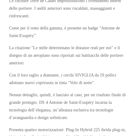
Le cuciture Terre de Cassel impreziosiscono i rivestimenti interni
delle portiere. I sedili anteriori sono riscaldati, massaggianti e
rinfrescanti.
Come per il resto della gamma, è presente un badge “Antoine de
Saint-Exupéry”.
La citazione “Le stelle determinano le distanze reali per noi” e il
disegno di un aeroplano sono riportati sui battitacchi delle portiere
anteriori.
Con il loro taglio a diamante, i cerchi SIVIGLIA da 19 pollici
adottano nuovi copriruota in tinta “Volo di notte”.
Nessun dettaglio, quindi, è lasciato al caso, per un risultato finale di
grande prestigio. DS 4 Antoine de Saint-Exupéry incarna la
tecnologia dell’eleganza, un’alleanza esclusiva tra tecnologie
d’avanguardia e design sofisticato.
Presenta quattro motorizzazioni: Plug-In Hybrid 225 ibrida plug-in,