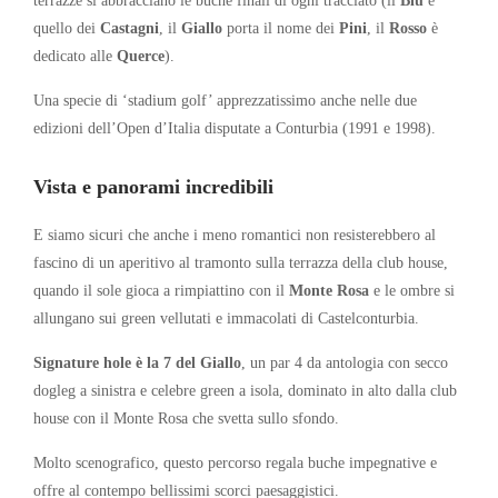
terrazze si abbracciano le buche finali di ogni tracciato (il
Blu
è
quello dei
Castagni
, il
Giallo
porta il nome dei
Pini
, il
Rosso
è
dedicato alle
Querce
).
Una specie di ‘stadium golf’ apprezzatissimo anche nelle due
edizioni dell’Open d’Italia disputate a Conturbia (1991 e 1998).
Vista e panorami incredibili
E siamo sicuri che anche i meno romantici non resisterebbero al
fascino di un aperitivo al tramonto sulla terrazza della club house,
quando il sole gioca a rimpiattino con il
Monte Rosa
e le ombre si
allungano sui green vellutati e immacolati di Castelconturbia.
Signature hole è la 7 del Giallo
, un par 4 da antologia con secco
dogleg a sinistra e celebre green a isola, dominato in alto dalla club
house con il Monte Rosa che svetta sullo sfondo.
Molto scenografico, questo percorso regala buche impegnative e
offre al contempo bellissimi scorci paesaggistici.