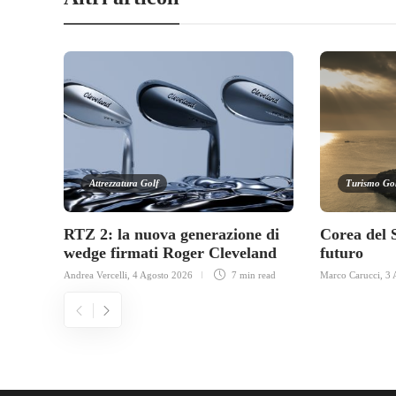
Attrezzatura Golf
Turismo Go
RTZ 2: la nuova generazione di
Corea del 
wedge firmati Roger Cleveland
futuro
Andrea Vercelli
,
4 Agosto 2026
7 min
read
Marco Carucci
,
3 