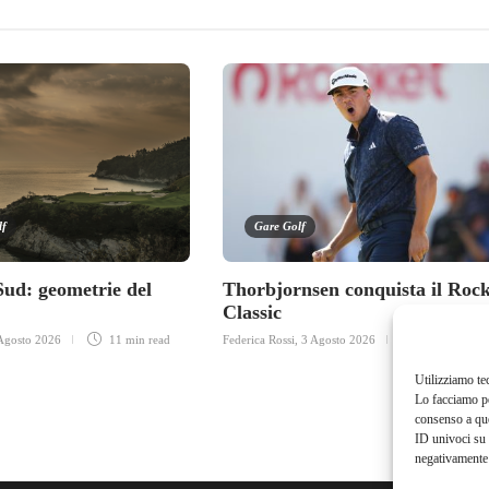
lf
Gare Golf
Sud: geometrie del
Thorbjornsen conquista il Rock
Classic
Agosto 2026
11 min
read
Federica Rossi
,
3 Agosto 2026
3 min
read
Utilizziamo te
Lo facciamo pe
consenso a que
ID univoci su 
negativamente 