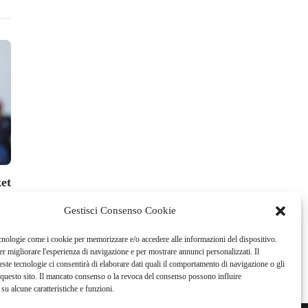
Editoriale
News Golf
et
La sacca sempre pronta
Il PGA Tour la
senza telecron
Andrea Vercelli
,
2 Agosto 2026
3 min
read
Gestisci Consenso Cookie
La Redazione
,
1 Agosto
cnologie come i cookie per memorizzare e/o accedere alle informazioni del dispositivo.
r migliorare l'esperienza di navigazione e per mostrare annunci personalizzati. Il
ste tecnologie ci consentirà di elaborare dati quali il comportamento di navigazione o gli
questo sito. Il mancato consenso o la revoca del consenso possono influire
su alcune caratteristiche e funzioni.