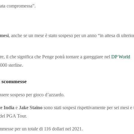
 stata compromessa”.
 mesi
, anche se un mese è stato sospeso per un anno “in attesa di ulterior
re, il che significa che Penge potrà tornare a gareggiare nel
DP World
.000 sterline.
er scommesse
essere sospeso per gioco d’azzardo.
e India
e
Jake Staino
sono stati sospesi rispettivamente per sei mesi e 
à del PGA Tour.
mmesse per un totale di 116 dollari nel 2021.