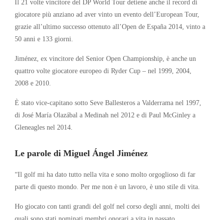
Il 21 volte vincitore del DP World Tour detiene anche il record di
giocatore più anziano ad aver vinto un evento dell’European Tour,
grazie all’ultimo successo ottenuto all’Open de España 2014, vinto a
50 anni e 133 giorni.
Jiménez, ex vincitore del Senior Open Championship, è anche un
quattro volte giocatore europeo di Ryder Cup – nel 1999, 2004,
2008 e 2010.
È stato vice-capitano sotto Seve Ballesteros a Valderrama nel 1997,
di José María Olazábal a Medinah nel 2012 e di Paul McGinley a
Gleneagles nel 2014.
Le parole di Miguel Ángel Jiménez
“Il golf mi ha dato tutto nella vita e sono molto orgoglioso di far
parte di questo mondo. Per me non è un lavoro, è uno stile di vita.
Ho giocato con tanti grandi del golf nel corso degli anni, molti dei
quali sono stati nominati membri onorari a vita in passato.