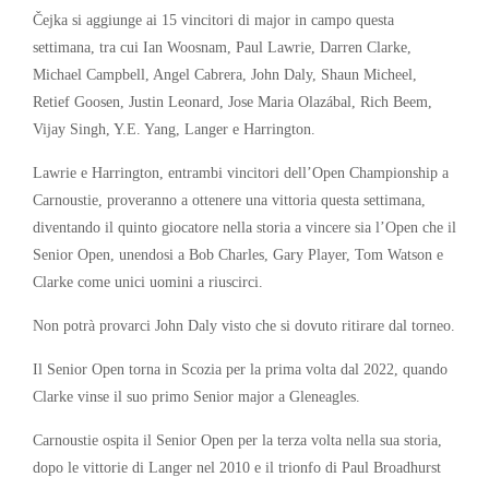
Čejka si aggiunge ai 15 vincitori di major in campo questa
settimana, tra cui Ian Woosnam, Paul Lawrie, Darren Clarke,
Michael Campbell, Angel Cabrera, John Daly, Shaun Micheel,
Retief Goosen, Justin Leonard, Jose Maria Olazábal, Rich Beem,
Vijay Singh, Y.E. Yang, Langer e Harrington.
Lawrie e Harrington, entrambi vincitori dell’Open Championship a
Carnoustie, proveranno a ottenere una vittoria questa settimana,
diventando il quinto giocatore nella storia a vincere sia l’Open che il
Senior Open, unendosi a Bob Charles, Gary Player, Tom Watson e
Clarke come unici uomini a riuscirci.
Non potrà provarci John Daly visto che si dovuto ritirare dal torneo.
Il Senior Open torna in Scozia per la prima volta dal 2022, quando
Clarke vinse il suo primo Senior major a Gleneagles.
Carnoustie ospita il Senior Open per la terza volta nella sua storia,
dopo le vittorie di Langer nel 2010 e il trionfo di Paul Broadhurst