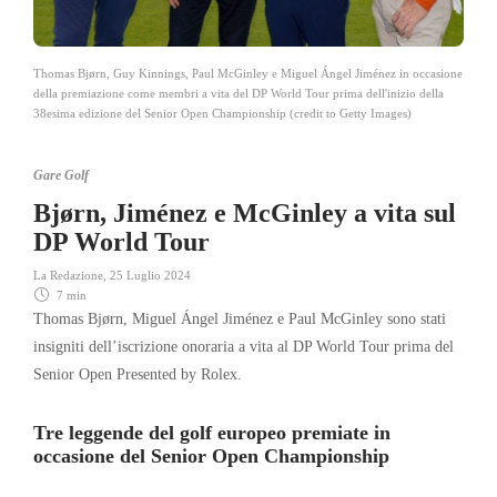
Thomas Bjørn, Guy Kinnings, Paul McGinley e Miguel Ángel Jiménez in occasione
della premiazione come membri a vita del DP World Tour prima dell'inizio della
38esima edizione del Senior Open Championship (credit to Getty Images)
Gare Golf
Bjørn, Jiménez e McGinley a vita sul
DP World Tour
La Redazione
,
25 Luglio 2024
7 min
Thomas Bjørn, Miguel Ángel Jiménez e Paul McGinley sono stati
insigniti dell’iscrizione onoraria a vita al DP World Tour prima del
Senior Open Presented by Rolex.
Tre leggende del golf europeo premiate in
occasione del Senior Open Championship