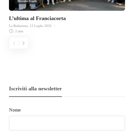
MercedesTrophy
L’ultima al Franciacorta
La Redazione
,
13 Luglio 2026
2 min
Iscriviti alla newsletter
Nome