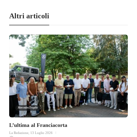
Altri articoli
MercedesTrophy
L’ultima al Franciacorta
La Redazione
,
13 Luglio 2026