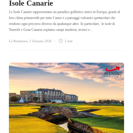
Isole Canarie
Le Isole Canarie rappresentano un paradiso golfistico unico in Europa, grazie al
loro clima primaverile per tutto l’anno e a paesaggi vulcanici spettacolari che
rendono ogni percorso diverso da qualunque altro. In particolare, le isole di
Tenerife e Gran Canaria ospitano campi moderni, tecnici e...
La Redazione
,
2 Gennaio 2026
2 min