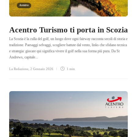
Acentro
Acentro Turismo ti porta in Scozia
La Scozia è la culla del golf, un luogo dove ogni fairway racconta secoli di storia e
tradizione. Paesaggi selvaggi, scogliere battute dal vento, links che sfidano tecnica
e strategia: giocare qui significa vivere il golf nella sua forma più pura. Da St
Andrews, capitale...
La Redazione
,
2 Gennaio 2026
1 min