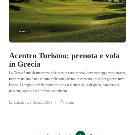
Acentro
Acentro Turismo: prenota e vola
in Grecia
La Grecia è una destinazione golfistica in forte ascesa, dove paesaggi mediterranei,
mare cristallino e una cultura millenaria creano un contesto unico per giocare tutto
l’anno. La regione del Peloponneso è oggi il cuore del golf greco, con percorsi
moderni, sostenibili e firmati da architetti...
La Redazione
,
2 Gennaio 2026
2 min