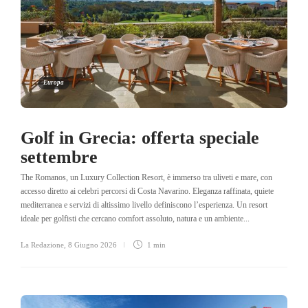
Europa
Golf in Grecia: offerta speciale
settembre
The Romanos, un Luxury Collection Resort, è immerso tra uliveti e mare, con
accesso diretto ai celebri percorsi di Costa Navarino. Eleganza raffinata, quiete
mediterranea e servizi di altissimo livello definiscono l’esperienza. Un resort
ideale per golfisti che cercano comfort assoluto, natura e un ambiente...
La Redazione
,
8 Giugno 2026
1 min