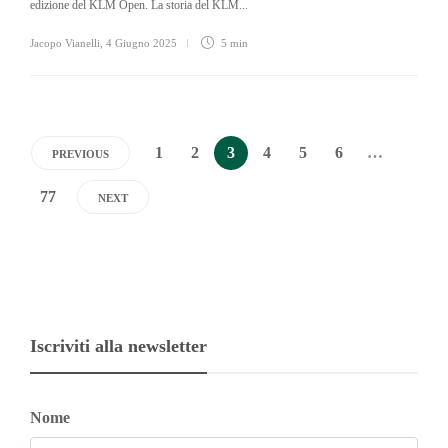
edizione del KLM Open. La storia del KLM...
Jacopo Vianelli
,
4 Giugno 2025
5 min
1
2
3
4
5
6
…
PREVIOUS
77
NEXT
Iscriviti alla newsletter
Nome