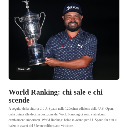
News Golf
World Ranking: chi sale e chi
scende
A seguito della vittoria di J.J. Spaun nella 125esima edizione dello U.S. Open,
dalla quinta alla decima posizione del World Ranking ci sono stati alcuni
cambiamenti importanti. World Ranking: balzo in avanti per J.J. Spaun Su tutti il
balzo in avanti del 34enne californiano vincitore...