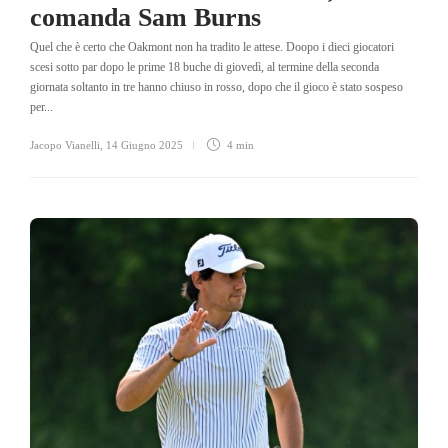
comanda Sam Burns
Quel che è certo che Oakmont non ha tradito le attese. Doopo i dieci giocatori
scesi sotto par dopo le prime 18 buche di giovedì, al termine della seconda
giornata soltanto in tre hanno chiuso in rosso, dopo che il gioco è stato sospeso
per...
Jacopo Vianelli
,
14 Giugno 2025
4 min