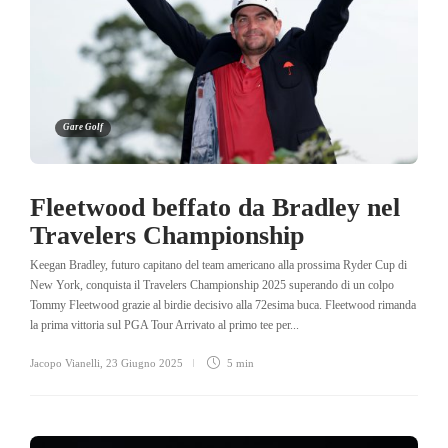
Gare Golf
Fleetwood beffato da Bradley nel
Travelers Championship
Keegan Bradley, futuro capitano del team americano alla prossima Ryder Cup di
New York, conquista il Travelers Championship 2025 superando di un colpo
Tommy Fleetwood grazie al birdie decisivo alla 72esima buca. Fleetwood rimanda
la prima vittoria sul PGA Tour Arrivato al primo tee per...
Jacopo Vianelli
,
23 Giugno 2025
5 min