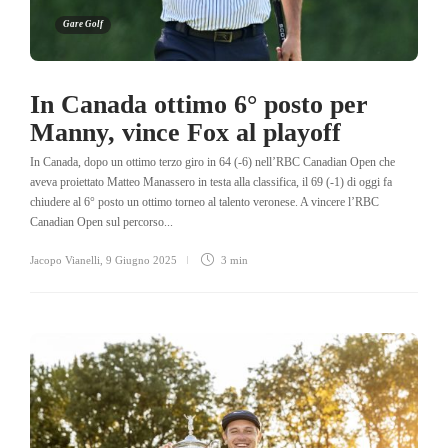
Gare Golf
In Canada ottimo 6° posto per
Manny, vince Fox al playoff
In Canada, dopo un ottimo terzo giro in 64 (-6) nell’RBC Canadian Open che
aveva proiettato Matteo Manassero in testa alla classifica, il 69 (-1) di oggi fa
chiudere al 6° posto un ottimo torneo al talento veronese. A vincere l’RBC
Canadian Open sul percorso...
Jacopo Vianelli
,
9 Giugno 2025
3 min