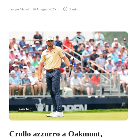
Jacopo Vianelli
,
16 Giugno 2025
2 min
Gare Golf
Crollo azzurro a Oakmont,