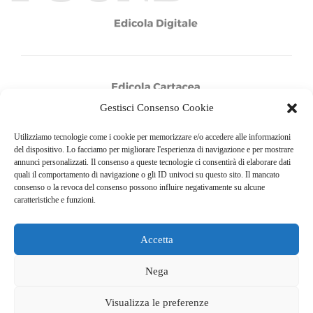
Gestisci Consenso Cookie
Utilizziamo tecnologie come i cookie per memorizzare e/o accedere alle informazioni
del dispositivo. Lo facciamo per migliorare l'esperienza di navigazione e per mostrare
annunci personalizzati. Il consenso a queste tecnologie ci consentirà di elaborare dati
quali il comportamento di navigazione o gli ID univoci su questo sito. Il mancato
consenso o la revoca del consenso possono influire negativamente su alcune
caratteristiche e funzioni.
Accetta
© COPYRIGHT 2025
GO. TU. Srl -
Tutti i diritti sono riservati
Nega
CHI SIAMO
CONTATTI
NEWSLETTER
Visualizza le preferenze