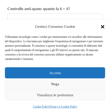
Controllo anti-spam: quanto fa 6 + 4?
Gestisci Consenso Cookie
Iscriviti
Utilizziamo tecnologie come i cookie per memorizzare e/o accedere alle informazioni
del dispositivo. Lo facciamo per migliorare l'esperienza di navigazione e per mostrare
annunci personalizzati. Il consenso a queste tecnologie ci consentirà di elaborare dati
quali il comportamento di navigazione o gli ID univoci su questo sito. Il mancato
consenso o la revoca del consenso possono influire negativamente su alcune
caratteristiche e funzioni.
Accetta
© COPYRIGHT 2025
GO. TU. Srl -
Tutti i diritti sono riservati
Nega
CHI SIAMO
CONTATTI
NEWSLETTER
Visualizza le preferenze
PUBBLICITÀ
PRIVACY E COOKIE POLICY
Cookie Policy
Privacy e Cookie Policy