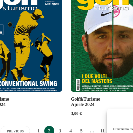
ismo
Golf&Turismo
024
Aprile 2024
3,00
€
Utilizziamo te
1
2
3
4
5
…
11
PREVIOUS
NEXT