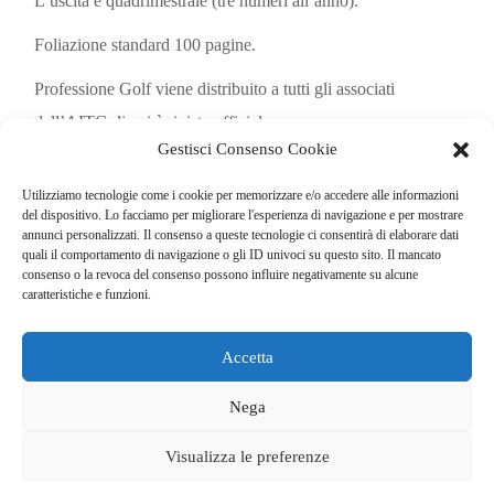
L’uscita è quadrimestrale (tre numeri all’anno).
Foliazione standard 100 pagine.
Professione Golf viene distribuito a tutti gli associati
dell
’
AITG di cui è rivista ufficiale.
Gestisci Consenso Cookie
È inviato in abbonamento ai direttori di circolo,
superintendent e ai maggiori esperti e professionisti del
Utilizziamo tecnologie come i cookie per memorizzare e/o accedere alle informazioni
del dispositivo. Lo facciamo per migliorare l'esperienza di navigazione e per mostrare
settore.
annunci personalizzati. Il consenso a queste tecnologie ci consentirà di elaborare dati
quali il comportamento di navigazione o gli ID univoci su questo sito. Il mancato
consenso o la revoca del consenso possono influire negativamente su alcune
caratteristiche e funzioni.
Accetta
© COPYRIGHT 2025
GO. TU. Srl -
Tutti i diritti sono riservati
Nega
CHI SIAMO
CONTATTI
NEWSLETTER
Visualizza le preferenze
PUBBLICITÀ
PRIVACY E COOKIE POLICY