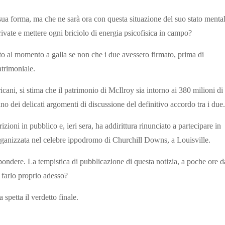
sua forma, ma che ne sarà ora con questa situazione del suo stato menta
private e mettere ogni briciolo di energia psicofisica in campo?
to al momento a galla se non che i due avessero firmato, prima di
trimoniale.
ani, si stima che il patrimonio di McIlroy sia intorno ai 380 milioni di
o dei delicati argomenti di discussione del definitivo accordo tra i due.
oni in pubblico e, ieri sera, ha addirittura rinunciato a partecipare in
organizzata nel celebre ippodromo di Churchill Downs, a Louisville.
ondere. La tempistica di pubblicazione di questa notizia, a poche ore d
farlo proprio adesso?
spetta il verdetto finale.