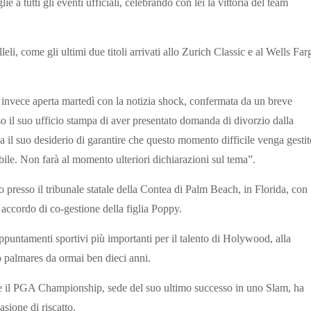
e a tutti gli eventi ufficiali, celebrando con lei la vittoria del team
i, come gli ultimi due titoli arrivati allo Zurich Classic e al Wells Far
nvece aperta martedì con la notizia shock, confermata da un breve
il suo ufficio stampa di aver presentato domanda di divorzio dalla
nea il suo desiderio di garantire che questo momento difficile venga gestit
bile. Non farà al momento ulteriori dichiarazioni sul tema”.
 presso il tribunale statale della Contea di Palm Beach, in Florida, con
accordo di co-gestione della figlia Poppy.
untamenti sportivi più importanti per il talento di Holywood, alla
o palmares da ormai ben dieci anni.
a e il PGA Championship, sede del suo ultimo successo in uno Slam, ha
asione di riscatto.