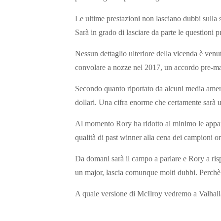
Le ultime prestazioni non lasciano dubbi sulla 
Sarà in grado di lasciare da parte le questioni 
Nessun dettaglio ulteriore della vicenda è venu
convolare a nozze nel 2017, un accordo pre-ma
Secondo quanto riportato da alcuni media americ
dollari. Una cifra enorme che certamente sarà un
Al momento Rory ha ridotto al minimo le apparizi
qualità di past winner alla cena dei campioni 
Da domani sarà il campo a parlare e Rory a risp
un major, lascia comunque molti dubbi. Perchè 
A quale versione di McIlroy vedremo a Valhalla 