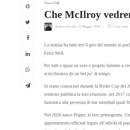
News Golf
Che McIlroy vedre
Andrea Vercelli
,
15 Maggio 2024
3 min
read
La notizia ha fatto ieri il giro del mondo in po
Erica Stoll.
Per tutti o quasi un vero e proprio fulmine a c
scricchiolava da un bel po’ di tempo.
Si erano conosciuti durante la Ryder Cup del
rendono pubblica la loro relazione, nel 2017 co
faraonica alla presenza di star mondiali quali
Nel 2020 nasce Poppy, la loro primogenita. Un 
appuntamento ufficiale legato all’attività di p