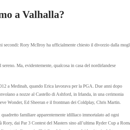
mo a Valhalla?
chi secondi: Rory McIlroy ha ufficialmente chiesto il divorzio dalla mogl
iel sereno. Ma, evidentemente, qualcosa in casa del nordirlandese
 2012 a Medinah, quando Erica lavorava per la PGA. Due anni dopo
nvolano a nozze al Castello di Ashford, in Irlanda, in una cerimonia
 Steve Wonder, Ed Sheeran e il frontman dei Coldplay, Chris Martin.
quadretto familiare apparentemente idilliaco immortalato ad ogni
apà Rory, dai Par 3 Contest del Masters sino all’ultima Ryder Cup a Rom