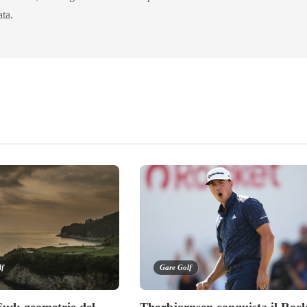
ata.
lf
Gare Golf