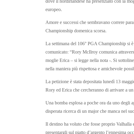
dove il nordirlandese ha presenziato con la mogli
europeo.
Amore e successi che sembravano correre parallel
Championship domenica scorsa.
La settimana del 106° PGA Championship si è i
comunicato: “Rory McIlroy comunica attraverso 
moglie Erica – si legge nella nota -. Si sottoli
nella maniera più rispettosa e amichevole possi
La petizione è stata depositata lunedì 13 maggio
Rory ed Erica che cercheranno di arrivare a un 
Una bomba esplosa a poche ora da uno degli app
disperata ricerca di un major che manca nel su
Il destino ha voluto che fosse proprio Valhall
presentargli sul piatto d’argento l’ennesima occ