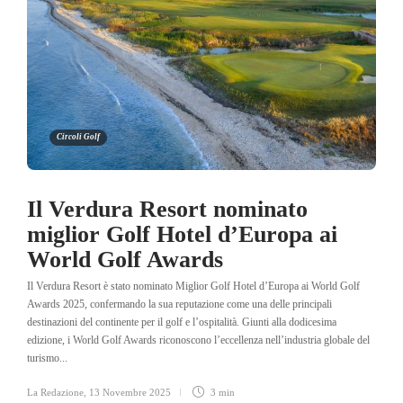
Circoli Golf
Il Verdura Resort nominato
miglior Golf Hotel d’Europa ai
World Golf Awards
Il Verdura Resort è stato nominato Miglior Golf Hotel d’Europa ai World Golf
Awards 2025, confermando la sua reputazione come una delle principali
destinazioni del continente per il golf e l’ospitalità. Giunti alla dodicesima
edizione, i World Golf Awards riconoscono l’eccellenza nell’industria globale del
turismo...
La Redazione
,
13 Novembre 2025
3 min