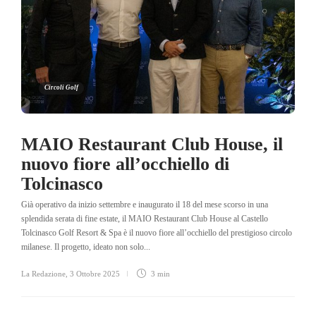
Circoli Golf
MAIO Restaurant Club House, il
nuovo fiore all’occhiello di
Tolcinasco
Già operativo da inizio settembre e inaugurato il 18 del mese scorso in una
splendida serata di fine estate, il MAIO Restaurant Club House al Castello
Tolcinasco Golf Resort & Spa è il nuovo fiore all’occhiello del prestigioso circolo
milanese. Il progetto, ideato non solo...
La Redazione
,
3 Ottobre 2025
3 min