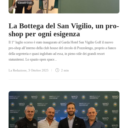
Circoli Golf
La Bottega del San Vigilio, un pro-
shop per ogni esigenza
Il 1° luglio scorso è stato inaugurato al Garda Hotel San Vigilio Golf il nuovo
pro-shop all’interno della club house del circolo di Pozzolengo, proprio a fianco
della segreteria e quasi inglobato ad essa, in pieno stile dei grandi resort
statunitensi. Lo spazio open space...
La Redazione
,
3 Ottobre 2025
2 min