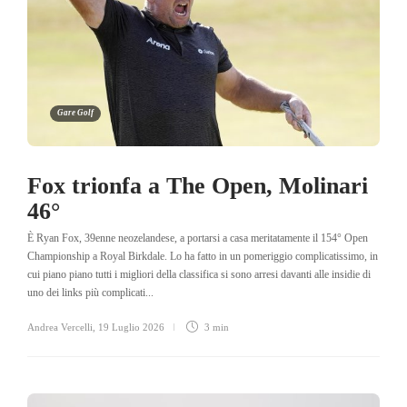
Gare Golf
Fox trionfa a The Open, Molinari
46°
È Ryan Fox, 39enne neozelandese, a portarsi a casa meritatamente il 154° Open
Championship a Royal Birkdale. Lo ha fatto in un pomeriggio complicatissimo, in
cui piano piano tutti i migliori della classifica si sono arresi davanti alle insidie di
uno dei links più complicati...
Andrea Vercelli
,
19 Luglio 2026
3 min