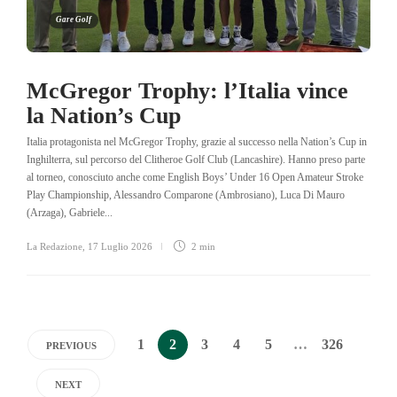
Gare Golf
McGregor Trophy: l’Italia vince
la Nation’s Cup
Italia protagonista nel McGregor Trophy, grazie al successo nella Nation’s Cup in
Inghilterra, sul percorso del Clitheroe Golf Club (Lancashire). Hanno preso parte
al torneo, conosciuto anche come English Boys’ Under 16 Open Amateur Stroke
Play Championship, Alessandro Comparone (Ambrosiano), Luca Di Mauro
(Arzaga), Gabriele...
La Redazione
,
17 Luglio 2026
2 min
1
2
3
4
5
…
326
PREVIOUS
NEXT