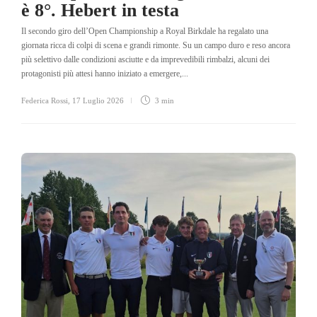
è 8°. Hebert in testa
Il secondo giro dell’Open Championship a Royal Birkdale ha regalato una
giornata ricca di colpi di scena e grandi rimonte. Su un campo duro e reso ancora
più selettivo dalle condizioni asciutte e da imprevedibili rimbalzi, alcuni dei
protagonisti più attesi hanno iniziato a emergere,...
Federica Rossi
,
17 Luglio 2026
3 min